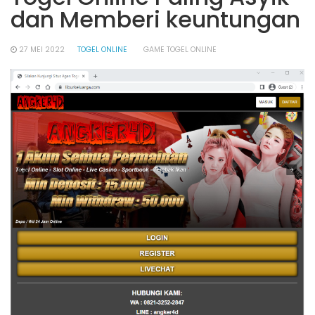
dan Memberi keuntungan
27 MEI 2022
TOGEL ONLINE
GAME TOGEL ONLINE