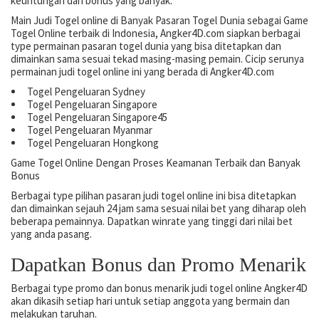
keuntungan dan bonus yang banyak.
Main Judi Togel online di Banyak Pasaran Togel Dunia sebagai Game
Togel Online terbaik di Indonesia, Angker4D.com siapkan berbagai
type permainan pasaran togel dunia yang bisa ditetapkan dan
dimainkan sama sesuai tekad masing-masing pemain. Cicip serunya
permainan judi togel online ini yang berada di Angker4D.com
Togel Pengeluaran Sydney
Togel Pengeluaran Singapore
Togel Pengeluaran Singapore45
Togel Pengeluaran Myanmar
Togel Pengeluaran Hongkong
Game Togel Online Dengan Proses Keamanan Terbaik dan Banyak
Bonus
Berbagai type pilihan pasaran judi togel online ini bisa ditetapkan
dan dimainkan sejauh 24 jam sama sesuai nilai bet yang diharap oleh
beberapa pemainnya. Dapatkan winrate yang tinggi dari nilai bet
yang anda pasang.
Dapatkan Bonus dan Promo Menarik
Berbagai type promo dan bonus menarik judi togel online Angker4D
akan dikasih setiap hari untuk setiap anggota yang bermain dan
melakukan taruhan.