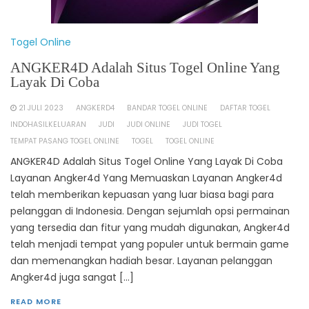
Togel Online
ANGKER4D Adalah Situs Togel Online Yang
Layak Di Coba
21 JULI 2023
ANGKERD4
BANDAR TOGEL ONLINE
DAFTAR TOGEL
INDOHASILKELUARAN
JUDI
JUDI ONLINE
JUDI TOGEL
TEMPAT PASANG TOGEL ONLINE
TOGEL
TOGEL ONLINE
ANGKER4D Adalah Situs Togel Online Yang Layak Di Coba
Layanan Angker4d Yang Memuaskan Layanan Angker4d
telah memberikan kepuasan yang luar biasa bagi para
pelanggan di Indonesia. Dengan sejumlah opsi permainan
yang tersedia dan fitur yang mudah digunakan, Angker4d
telah menjadi tempat yang populer untuk bermain game
dan memenangkan hadiah besar. Layanan pelanggan
Angker4d juga sangat […]
READ MORE