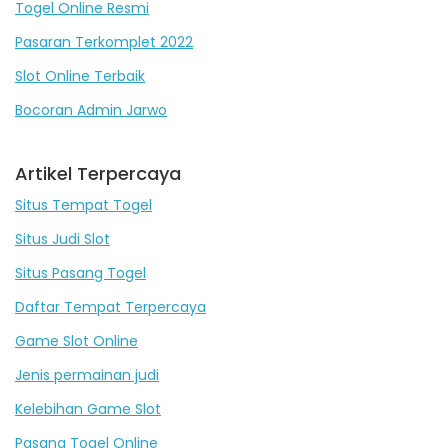
Togel Online Resmi
Pasaran Terkomplet 2022
Slot Online Terbaik
Bocoran Admin Jarwo
Artikel Terpercaya
Situs Tempat Togel
Situs Judi Slot
Situs Pasang Togel
Daftar Tempat Terpercaya
Game Slot Online
Jenis permainan judi
Kelebihan Game Slot
Pasang Togel Online