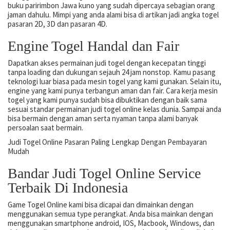
buku paririmbon Jawa kuno yang sudah dipercaya sebagian orang
jaman dahulu. Mimpi yang anda alami bisa di artikan jadi angka togel
pasaran 2D, 3D dan pasaran 4D.
Engine Togel Handal dan Fair
Dapatkan akses permainan judi togel dengan kecepatan tinggi
tanpa loading dan dukungan sejauh 24 jam nonstop. Kamu pasang
teknologi luar biasa pada mesin togel yang kami gunakan. Selain itu,
engine yang kami punya terbangun aman dan fair. Cara kerja mesin
togel yang kami punya sudah bisa dibuktikan dengan baik sama
sesuai standar permainan judi togel online kelas dunia. Sampai anda
bisa bermain dengan aman serta nyaman tanpa alami banyak
persoalan saat bermain.
Judi Togel Online Pasaran Paling Lengkap Dengan Pembayaran
Mudah
Bandar Judi Togel Online Service
Terbaik Di Indonesia
Game Togel Online kami bisa dicapai dan dimainkan dengan
menggunakan semua type perangkat. Anda bisa mainkan dengan
menggunakan smartphone android, IOS, Macbook, Windows, dan