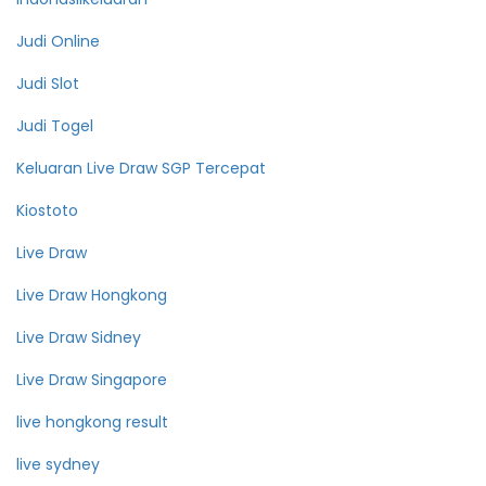
Judi Online
Judi Slot
Judi Togel
Keluaran Live Draw SGP Tercepat
Kiostoto
Live Draw
Live Draw Hongkong
Live Draw Sidney
Live Draw Singapore
live hongkong result
live sydney