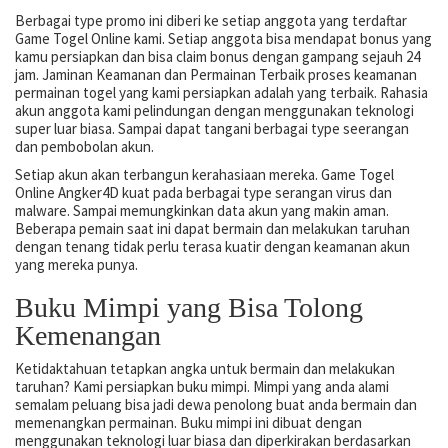
Berbagai type promo ini diberi ke setiap anggota yang terdaftar
Game Togel Online kami. Setiap anggota bisa mendapat bonus yang
kamu persiapkan dan bisa claim bonus dengan gampang sejauh 24
jam. Jaminan Keamanan dan Permainan Terbaik proses keamanan
permainan togel yang kami persiapkan adalah yang terbaik. Rahasia
akun anggota kami pelindungan dengan menggunakan teknologi
super luar biasa. Sampai dapat tangani berbagai type seerangan
dan pembobolan akun.
Setiap akun akan terbangun kerahasiaan mereka. Game Togel
Online Angker4D kuat pada berbagai type serangan virus dan
malware. Sampai memungkinkan data akun yang makin aman.
Beberapa pemain saat ini dapat bermain dan melakukan taruhan
dengan tenang tidak perlu terasa kuatir dengan keamanan akun
yang mereka punya.
Buku Mimpi yang Bisa Tolong
Kemenangan
Ketidaktahuan tetapkan angka untuk bermain dan melakukan
taruhan? Kami persiapkan buku mimpi. Mimpi yang anda alami
semalam peluang bisa jadi dewa penolong buat anda bermain dan
memenangkan permainan. Buku mimpi ini dibuat dengan
menggunakan teknologi luar biasa dan diperkirakan berdasarkan