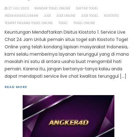
27 JULI 2023
BANDAR TOGEL ONLINE
DAFTAR TOGEL
INDOHASILKELUARAN
JUDI
JUDI ONLINE
JUDI TOGEL
KIOSTOTO
TEMPAT PASANG TOGEL ONLINE
TOGEL
TOGEL ONLINE
Keuntungan Mendaftarkan Disitus Kiostoto 1. Service Live
Chat 24 Jam Untuk pemain situs togel sah Kiostoto Togel
Online yang telah kondang lapisan masyarakat Indonesia,
kami selalu memberinya layanan terunggul yang di mana
masalah ini satu di antara usaha buat mengambil hati
pemain. Karena itu, jangan bertanya-tanya kalau anda
dapat mendapati service live chat kwalitas terunggul […]
READ MORE