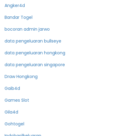
Angker4d
Bandar Togel
bocoran admin jarwo
data pengeluaran bullseye
data pengeluaran hongkong
data pengeluaran singapore
Draw Hongkong
Gaib4d
Games Slot
Gila4d
Gohtogel
Indohasilkeluaran