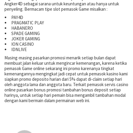
Angker4D sebagai sarana untuk keuntungan atau hanya untuk
penyeling. Bermacam tipe slot pemasok Game misalkan :
PAY4D
PRAGMATIC PLAY
HABANERO
SPADE GAMING
JOKER GAMING
ION CASINO
IDNLIVE
Masing-masing pasarkan promosi menarik setiap bulan dapat
membuat jalan keluar untuk mengincar kemenangan, karena ketika
pemasok Game online sekarang ini promo karenanya tingkat
kemenangannya mengingkat jadi cepat untuk pemasok kasino kami
siapkan promo deposito harian dari 5% dapat di-claim setiap hari
oleh anggota lama dan anggota baru. Terkait pemasok servis casino
online pasarkan bonus promosi tambahan bonus deposit setiap
harinya, untuk setiap hari pemain bisa mengambil tambahan modal
dengan kami bermain dalam permainan web ini.