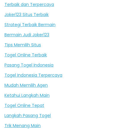
Terbaik dan Terpercaya
Joker123 Situs Terbaik
Strategi Terbaik Bermain
Bermain Judi Joker123
Tips Memilih Situs
Togel Online Terbaik
Pasang Togel Indonesia
Togel Indonesia Terpercaya
Mudah Memilih Agen
Ketahui Langkah Main
Togel Online Tepat
Langkah Pasang Togel
Trik Menang Main