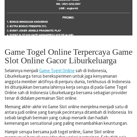
Game Togel Online Terpercaya Game
Slot Online Gacor Liburkeluarga
Selainnya menjadi
Game Togel Online
sah di Indonesia,
Liburkeluarga terus bereksperimen untuk jaga kenyamanan
anggota member aktifnya di penjuru dunia, terkhusus di Indonesia.
Ini ditunjukkan bersama lahirnya kerja serupa di pada Game Togel
Online sah di Indonesia Liburkeluarga bersama sebagian provider
tenar di didalam permainan Slot online.
Memang akhir-akhir ini Game Slot online menjelma menjadi satu di
antara judi online yang banyak pecintanya ditambah di Indonesia. Ini
sebab langkah bermain yang cukup menarik dan hadiah
kemenangan sensational yang paling menambahkan keuntungan.
Hampir serupa bersama judi togel online, Game Slot online