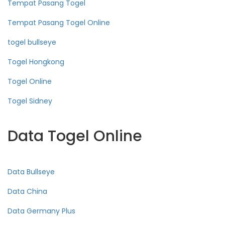
Tempat Pasang Togel
Tempat Pasang Togel Online
togel bullseye
Togel Hongkong
Togel Online
Togel Sidney
Data Togel Online
Data Bullseye
Data China
Data Germany Plus