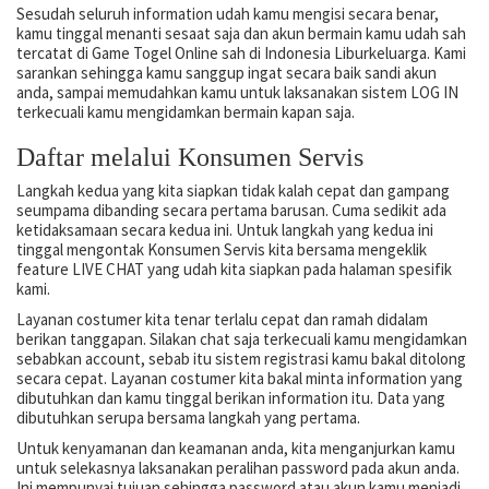
Sesudah seluruh information udah kamu mengisi secara benar,
kamu tinggal menanti sesaat saja dan akun bermain kamu udah sah
tercatat di Game Togel Online sah di Indonesia Liburkeluarga. Kami
sarankan sehingga kamu sanggup ingat secara baik sandi akun
anda, sampai memudahkan kamu untuk laksanakan sistem LOG IN
terkecuali kamu mengidamkan bermain kapan saja.
Daftar melalui Konsumen Servis
Langkah kedua yang kita siapkan tidak kalah cepat dan gampang
seumpama dibanding secara pertama barusan. Cuma sedikit ada
ketidaksamaan secara kedua ini. Untuk langkah yang kedua ini
tinggal mengontak Konsumen Servis kita bersama mengeklik
feature LIVE CHAT yang udah kita siapkan pada halaman spesifik
kami.
Layanan costumer kita tenar terlalu cepat dan ramah didalam
berikan tanggapan. Silakan chat saja terkecuali kamu mengidamkan
sebabkan account, sebab itu sistem registrasi kamu bakal ditolong
secara cepat. Layanan costumer kita bakal minta information yang
dibutuhkan dan kamu tinggal berikan information itu. Data yang
dibutuhkan serupa bersama langkah yang pertama.
Untuk kenyamanan dan keamanan anda, kita menganjurkan kamu
untuk selekasnya laksanakan peralihan password pada akun anda.
Ini mempunyai tujuan sehingga password atau akun kamu menjadi