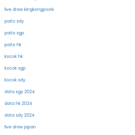
live draw kingkongpools
paito sdy
paito sgp
paito hk
kocok hk
kocok sgp
kocok sdy
data sgp 2024
data hk 2024
data sdy 2024
live draw japan