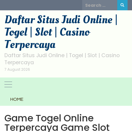
Skip
Search
to
for:
Daftar Situs Judi Online |
content
Togel | Slot | Casino
Terpercaya
Daftar Situs Judi Online | Togel | Slot | Casino
Terpercaya
7 August 2026
HOME
Home
Togel Online
Game Togel Online Terpercaya Game Slot Online Gacor Liburkeluarga
Game Togel Online
Terpercaya Game Slot