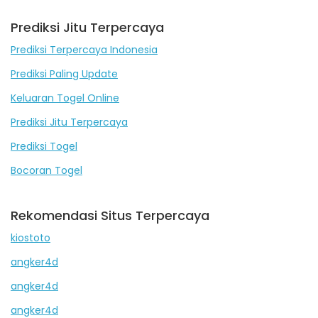
Prediksi Jitu Terpercaya
Prediksi Terpercaya Indonesia
Prediksi Paling Update
Keluaran Togel Online
Prediksi Jitu Terpercaya
Prediksi Togel
Bocoran Togel
Rekomendasi Situs Terpercaya
kiostoto
angker4d
angker4d
angker4d