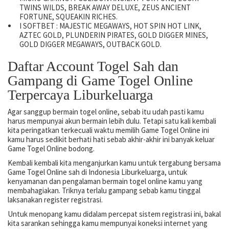
TWINS WILDS, BREAK AWAY DELUXE, ZEUS ANCIENT
FORTUNE, SQUEAKIN RICHES.
I SOFTBET : MAJESTIC MEGAWAYS, HOT SPIN HOT LINK,
AZTEC GOLD, PLUNDERIN PIRATES, GOLD DIGGER MINES,
GOLD DIGGER MEGAWAYS, OUTBACK GOLD.
Daftar Account Togel Sah dan
Gampang di Game Togel Online
Terpercaya Liburkeluarga
Agar sanggup bermain togel online, sebab itu udah pasti kamu
harus mempunyai akun bermain lebih dulu. Tetapi satu kali kembali
kita peringatkan terkecuali waktu memilih Game Togel Online ini
kamu harus sedikit berhati hati sebab akhir-akhir ini banyak keluar
Game Togel Online bodong.
Kembali kembali kita menganjurkan kamu untuk tergabung bersama
Game Togel Online sah di Indonesia Liburkeluarga, untuk
kenyamanan dan pengalaman bermain togel online kamu yang
membahagiakan. Triknya terlalu gampang sebab kamu tinggal
laksanakan register registrasi.
Untuk menopang kamu didalam percepat sistem registrasi ini, bakal
kita sarankan sehingga kamu mempunyai koneksi internet yang