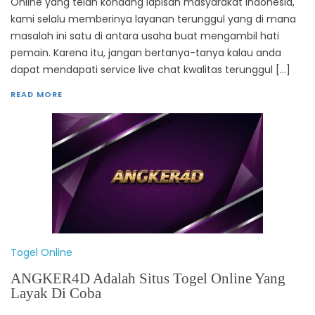
Online yang telah kondang lapisan masyarakat Indonesia,
kami selalu memberinya layanan terunggul yang di mana
masalah ini satu di antara usaha buat mengambil hati
pemain. Karena itu, jangan bertanya-tanya kalau anda
dapat mendapati service live chat kwalitas terunggul […]
READ MORE
Togel Online
ANGKER4D Adalah Situs Togel Online Yang
Layak Di Coba