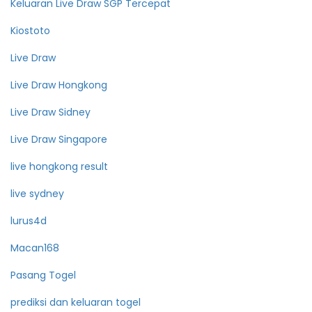
Keluaran Live Draw SGP Tercepat
Kiostoto
Live Draw
Live Draw Hongkong
Live Draw Sidney
Live Draw Singapore
live hongkong result
live sydney
lurus4d
Macan168
Pasang Togel
prediksi dan keluaran togel