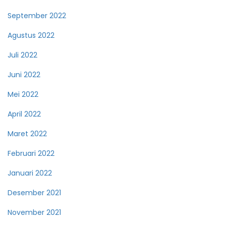
September 2022
Agustus 2022
Juli 2022
Juni 2022
Mei 2022
April 2022
Maret 2022
Februari 2022
Januari 2022
Desember 2021
November 2021