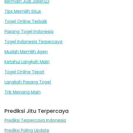
Bermain Judi Joker123
Tips Memilih Situs
Togel Online Terbaik
Pasang Togel Indonesia
Togel Indonesia Terpercaya
Mudah Memilih Agen
Ketahui Langkah Main
Togel Online Tepat
Langkah Pasang Togel
Trik Menang Main
Prediksi Jitu Terpercaya
Prediksi Terpercaya Indonesia
Prediksi Paling Update