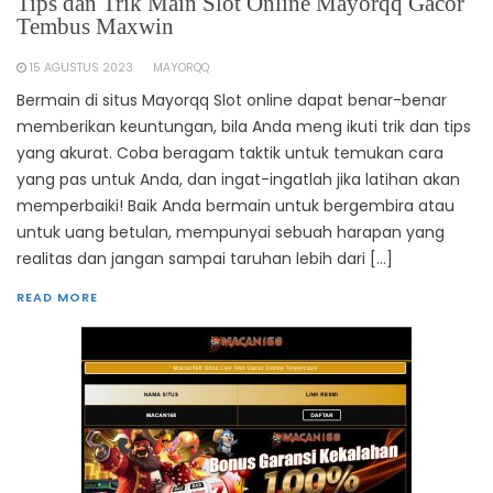
Tips dan Trik Main Slot Online Mayorqq Gacor
Tembus Maxwin
15 AGUSTUS 2023
MAYORQQ
Bermain di situs Mayorqq Slot online dapat benar-benar
memberikan keuntungan, bila Anda meng ikuti trik dan tips
yang akurat. Coba beragam taktik untuk temukan cara
yang pas untuk Anda, dan ingat-ingatlah jika latihan akan
memperbaiki! Baik Anda bermain untuk bergembira atau
untuk uang betulan, mempunyai sebuah harapan yang
realitas dan jangan sampai taruhan lebih dari […]
READ MORE