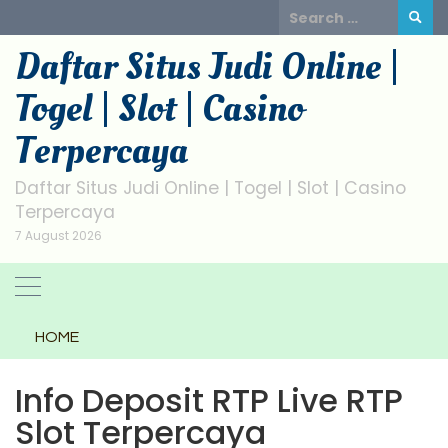
Skip
Search
to
for:
Daftar Situs Judi Online |
content
Togel | Slot | Casino
Terpercaya
Daftar Situs Judi Online | Togel | Slot | Casino
Terpercaya
7 August 2026
HOME
Home
Slot Online
Info Deposit RTP Live RTP Slot Terpercaya Cashback 100%
Info Deposit RTP Live RTP
Slot Terpercaya