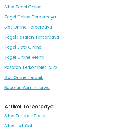
Situs Togel Online
Togel Online Terpercaya
Slot Online Terpercaya
Togel Pasaran Terpercaya
Togel Slots Online
Togel Online Resmi
Pasaran Terkomplet 2022
Slot Online Terbaik
Bocoran Admin Jarwo
Artikel Terpercaya
Situs Tempat Togel
Situs Judi Slot