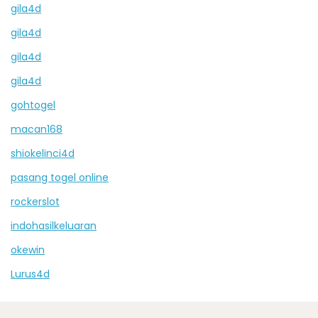
gila4d
gila4d
gila4d
gila4d
gohtogel
macan168
shiokelinci4d
pasang togel online
rockerslot
indohasilkeluaran
okewin
Lurus4d