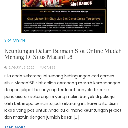
Slot Online
Keuntungan Dalam Bermain Slot Online Mudah
Menang Di Situs Macan168
12 AGUSTUS 2023
MACAN168
Bila anda sekarang ini sedang kebingungan cari games
situs Macan168 slot online gampang meraih kemenangan
dengan jekpot besar yang terdapat banyak di mesin
penelusuran sekarang ini yang makin banyak di pekerja
oleh beberapa pencinta judi sekarang ini, karena itu disini
lokasi yang pas untuk Anda itu di mana keuntungan jekpot
dan maxwin dengan jumlah besar […]
READ MORE