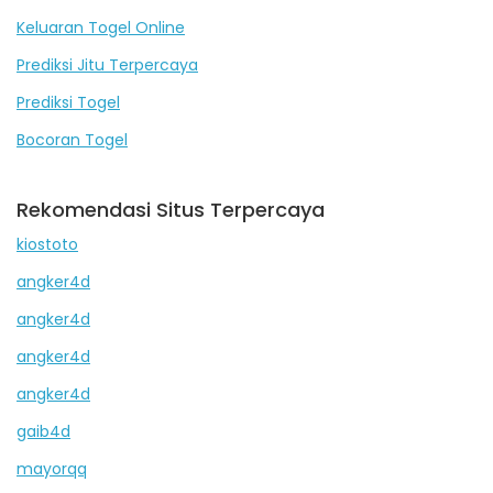
Keluaran Togel Online
Prediksi Jitu Terpercaya
Prediksi Togel
Bocoran Togel
Rekomendasi Situs Terpercaya
kiostoto
angker4d
angker4d
angker4d
angker4d
gaib4d
mayorqq