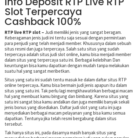
Info Deposit RTP Live RTP
Slot Terpercaya
Cashback 100%
RTP live RTP slot –
Judi memiliki jenis yang sangat beragam.
Keberagaman jenis judi ini tentu saja sesuai dengan permintaan
para penjudi yang telah menjadi member. Khususnya dalam sebuah
situs resmi dan juga terpercaya. Salah satu situs yang sudah
terpercaya adalah situs judi slot online, kamu bisa menjadi member
dalam situs yang terpercaya satu ini. Berbagai kelebihan Dan
keuntungan bisa kamu dapatkan dengan mudah tanpa melakukan
suatu hal yang sangat meribetkan.
Situs yang satu ini sudah tentu masuk ke dalam daftar situs RTP
online terpercaya
.
Kamu bisa bermain judi jenis apapun itu dalam
situs yang satu ini. Tak perlu lagi mengkhawatirkan berbagai macam
hal yang membuat kamu bingung dan bimbang. Karena situs yang
satu ini sangat bisa kamu andalkan dan juga memiliki banyak sekali
jenis bonus yang disediakan. Daftar judi slot yang satu ini juga
menyediakan berbagai macam pelayanan yang bisa kamu semua
dapatkan. Tentunya jika telah resmi bergabung dalam situs
tersebut.
Tak hanya situs ini, pada dasarnya masih banyak situs yang