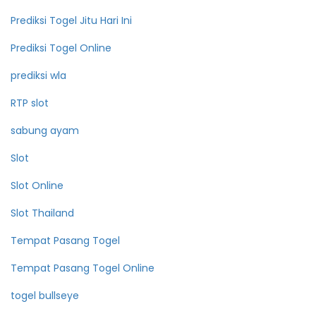
Prediksi Togel Jitu Hari Ini
Prediksi Togel Online
prediksi wla
RTP slot
sabung ayam
Slot
Slot Online
Slot Thailand
Tempat Pasang Togel
Tempat Pasang Togel Online
togel bullseye