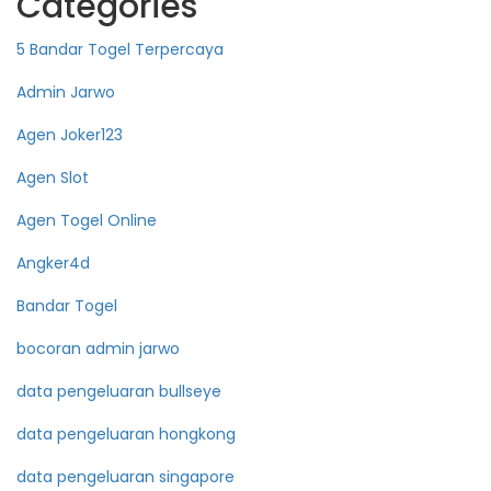
Categories
5 Bandar Togel Terpercaya
Admin Jarwo
Agen Joker123
Agen Slot
Agen Togel Online
Angker4d
Bandar Togel
bocoran admin jarwo
data pengeluaran bullseye
data pengeluaran hongkong
data pengeluaran singapore