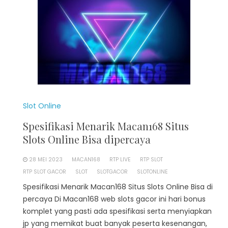
Slot Online
Spesifikasi Menarik Macan168 Situs
Slots Online Bisa dipercaya
28 MEI 2023
MACAN168
RTP LIVE
RTP SLOT
RTP SLOT GACOR
SLOT
SLOTGACOR
SLOTONLINE
Spesifikasi Menarik Macan168 Situs Slots Online Bisa di
percaya Di Macan168 web slots gacor ini hari bonus
komplet yang pasti ada spesifikasi serta menyiapkan
jp yang memikat buat banyak peserta kesenangan,