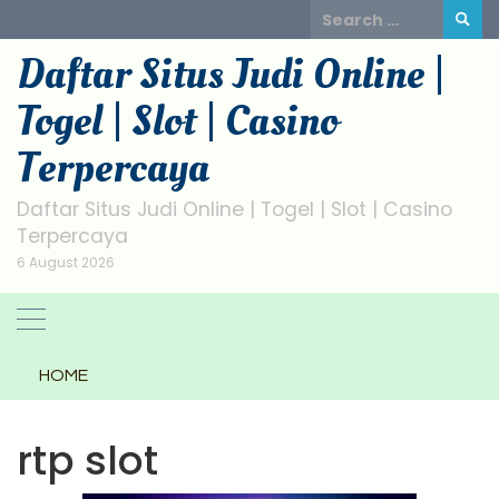
Skip
Search
to
for:
Daftar Situs Judi Online |
content
Togel | Slot | Casino
Terpercaya
Daftar Situs Judi Online | Togel | Slot | Casino
Terpercaya
6 August 2026
HOME
Home
rtp slot
rtp slot