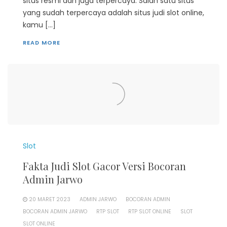
situs resmi dan juga terpercaya. Salah satu situs
yang sudah terpercaya adalah situs judi slot online,
kamu […]
READ MORE
Slot
Fakta Judi Slot Gacor Versi Bocoran
Admin Jarwo
20 MARET 2023
ADMIN JARWO
BOCORAN ADMIN
BOCORAN ADMIN JARWO
RTP SLOT
RTP SLOT ONLINE
SLOT
SLOT ONLINE