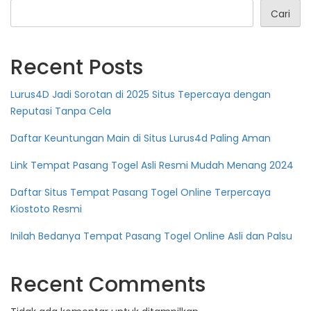
Cari
Recent Posts
Lurus4D Jadi Sorotan di 2025 Situs Tepercaya dengan
Reputasi Tanpa Cela
Daftar Keuntungan Main di Situs Lurus4d Paling Aman
Link Tempat Pasang Togel Asli Resmi Mudah Menang 2024
Daftar Situs Tempat Pasang Togel Online Terpercaya
Kiostoto Resmi
Inilah Bedanya Tempat Pasang Togel Online Asli dan Palsu
Recent Comments