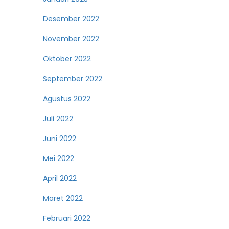
Desember 2022
November 2022
Oktober 2022
September 2022
Agustus 2022
Juli 2022
Juni 2022
Mei 2022
April 2022
Maret 2022
Februari 2022