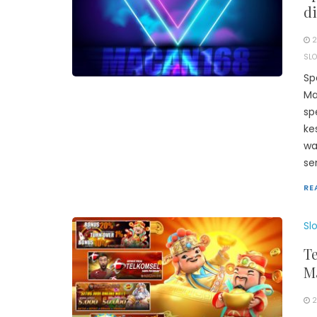
d
2
SL
Sp
Ma
sp
ke
wa
se
RE
Sl
Te
M
2