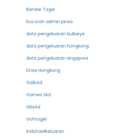
Bandar Togel
bocoran admin jarwo
data pengeluaran bullseye
data pengeluaran hongkong
data pengeluaran singapore
Draw Hongkong
Gaib4d
Games Slot
Gila4d
Gohtogel
Indohasilkeluaran