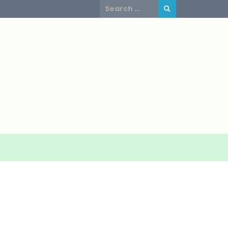
Search
for: