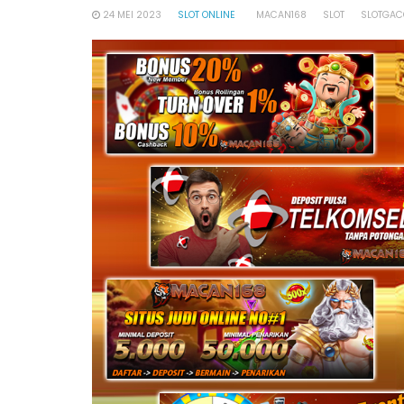
24 MEI 2023
SLOT ONLINE
MACAN168
SLOT
SLOTGAC