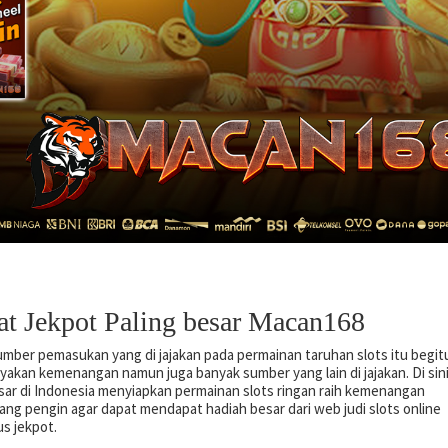
at Jekpot Paling besar Macan168
umber pemasukan yang di jajakan pada permainan taruhan slots itu begit
yakan kemenangan namun juga banyak sumber yang lain di jajakan. Di sin
besar di Indonesia menyiapkan permainan slots ringan raih kemenangan
ang pengin agar dapat mendapat hadiah besar dari web judi slots online
s jekpot.