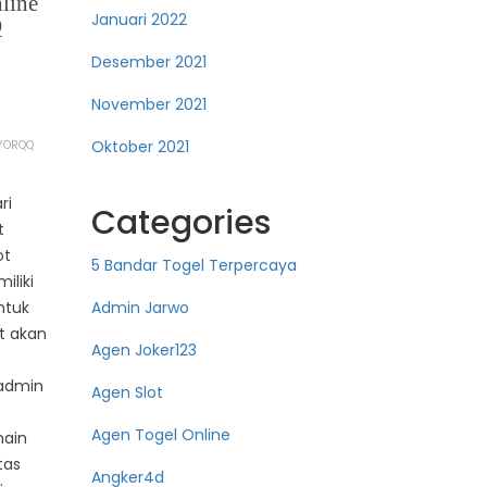
nline
Januari 2022
Q
Desember 2021
November 2021
Oktober 2021
YORQQ
ri
Categories
t
ot
5 Bandar Togel Terpercaya
iliki
Admin Jarwo
ntuk
t akan
Agen Joker123
admin
Agen Slot
Agen Togel Online
ain
tas
Angker4d