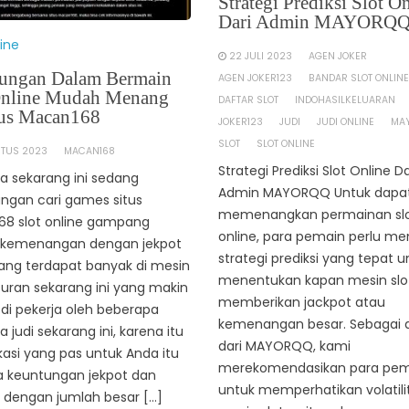
Strategi Prediksi Slot O
Dari Admin MAYORQ
line
22 JULI 2023
AGEN JOKER
ungan Dalam Bermain
AGEN JOKER123
BANDAR SLOT ONLINE
Online Mudah Menang
DAFTAR SLOT
INDOHASILKELUARAN
tus Macan168
JOKER123
JUDI
JUDI ONLINE
MA
SLOT
SLOT ONLINE
STUS 2023
MACAN168
Strategi Prediksi Slot Online Da
da sekarang ini sedang
Admin MAYORQQ Untuk dapa
ngan cari games situs
memenangkan permainan sl
68 slot online gampang
online, para pemain perlu mem
 kemenangan dengan jekpot
strategi prediksi yang tepat u
ang terdapat banyak di mesin
menentukan kapan mesin slo
uran sekarang ini yang makin
memberikan jackpot atau
di pekerja oleh beberapa
kemenangan besar. Sebagai 
a judi sekarang ini, karena itu
dari MAYORQQ, kami
lokasi yang pas untuk Anda itu
merekomendasikan para pem
a keuntungan jekpot dan
untuk memperhatikan volatili
 dengan jumlah besar […]