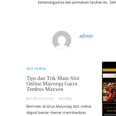
kemenangannya dari permainan taruhan itu . Seh
admin
Slot Online
Tips dan Trik Main Slot
Online Mayorqq Gacor
Tembus Maxwin
15 AGUSTUS 2023
MAYORQQ
Bermain di situs Mayorqq Slot online
dapat benar-benar memberikan