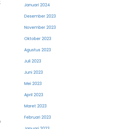
g
Januari 2024
Desember 2023
November 2023
Oktober 2023
Agustus 2023
Juli 2023
Juni 2023
Mei 2023
April 2023
Maret 2023
Februari 2023
m
Januari 2023