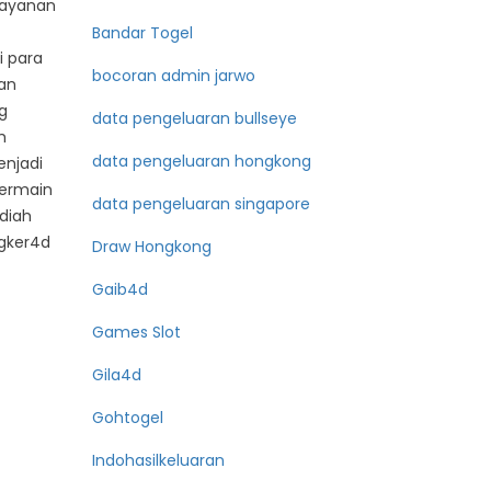
Layanan
Bandar Togel
i para
bocoran admin jarwo
gan
g
data pengeluaran bullseye
h
data pengeluaran hongkong
enjadi
bermain
data pengeluaran singapore
diah
gker4d
Draw Hongkong
Gaib4d
Games Slot
Gila4d
Gohtogel
Indohasilkeluaran