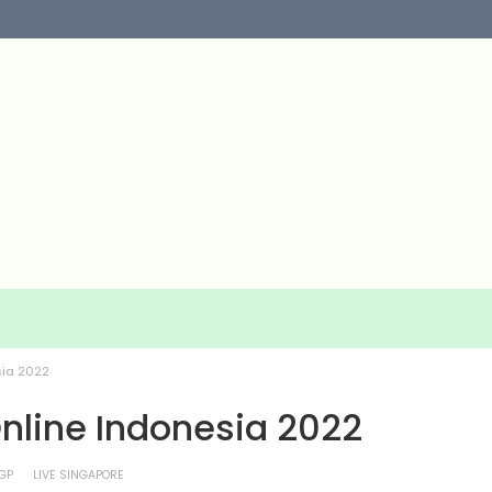
sia 2022
Online Indonesia 2022
SGP
LIVE SINGAPORE