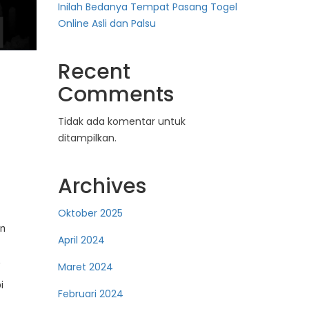
Inilah Bedanya Tempat Pasang Togel
Online Asli dan Palsu
Recent
Comments
Tidak ada komentar untuk
ditampilkan.
Archives
Oktober 2025
an
April 2024
t
Maret 2024
i
Februari 2024