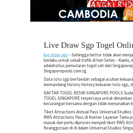
Live Draw Sgp Togel Onli
live draw sgp
– Sehingga bettor tidak akan menja
berlaku untuk sekali trafik di hari Senin – Kamis,
adalahsitus pemutaran togel sah dari Singapor
Singaporepools.com.sg.
Data toto sgp berfaedah sebagai acuhan keluara
memandang history-history keluaran toto sgp, d
DAFTAR TOGEL RESMI SINGAPORE POOLS Sudah ti
TOGEL SINGAPORE terpercaya untuk dimainkan dis
kecurangan bersama dengan tidak menunaikan 
Tiket Attractions Annual Pass Universal Studios 
RWS Attractions Pass di Konter Layanan Tamu pad
masuk dan perlu diproses menjadi tiket RWS Attr
Keanggotaan di di dalam Universal Studios Singa