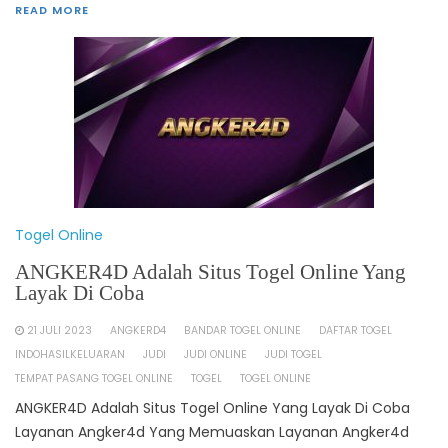
READ MORE
Togel Online
ANGKER4D Adalah Situs Togel Online Yang
Layak Di Coba
21 JULI 2023
ANGKERD4
BANDAR TOGEL ONLINE
DAFTAR TOGEL
INDOHASILKELUARAN
JUDI
JUDI ONLINE
JUDI TOGEL
TEMPAT PASANG TOGEL ONLINE
TOGEL
TOGEL ONLINE
ANGKER4D Adalah Situs Togel Online Yang Layak Di Coba
Layanan Angker4d Yang Memuaskan Layanan Angker4d