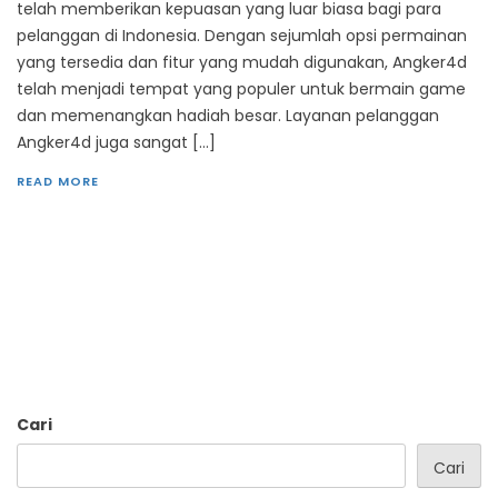
telah memberikan kepuasan yang luar biasa bagi para
pelanggan di Indonesia. Dengan sejumlah opsi permainan
yang tersedia dan fitur yang mudah digunakan, Angker4d
telah menjadi tempat yang populer untuk bermain game
dan memenangkan hadiah besar. Layanan pelanggan
Angker4d juga sangat […]
READ MORE
Cari
Cari