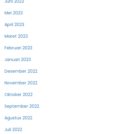
Juni 2023
Mei 2023
April 2023
Maret 2023
Februari 2023
Januari 2023
Desember 2022
November 2022
Oktober 2022
September 2022
Agustus 2022
Juli 2022