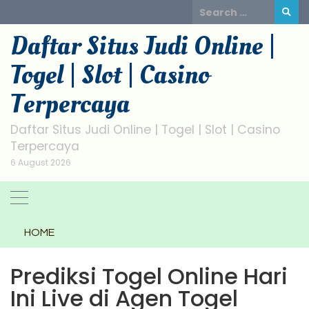
Skip
Search
to
for:
Daftar Situs Judi Online |
content
Togel | Slot | Casino
Terpercaya
Daftar Situs Judi Online | Togel | Slot | Casino
Terpercaya
6 August 2026
HOME
Home
Togel Online
Prediksi Togel Online Hari Ini Live di Agen Togel Terpercaya
Prediksi Togel Online Hari
Ini Live di Agen Togel