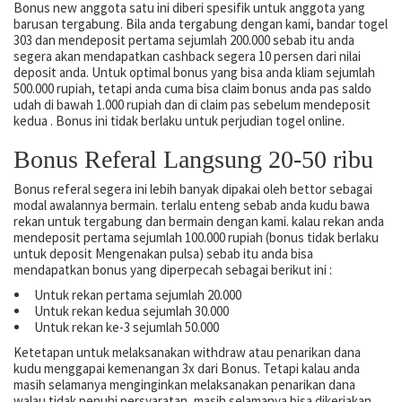
Bonus new anggota satu ini diberi spesifik untuk anggota yang
barusan tergabung. Bila anda tergabung dengan kami, bandar togel
303 dan mendeposit pertama sejumlah 200.000 sebab itu anda
segera akan mendapatkan cashback segera 10 persen dari nilai
deposit anda. Untuk optimal bonus yang bisa anda kliam sejumlah
500.000 rupiah, tetapi anda cuma bisa claim bonus anda pas saldo
udah di bawah 1.000 rupiah dan di claim pas sebelum mendeposit
kedua . Bonus ini tidak berlaku untuk perjudian togel online.
Bonus Referal Langsung 20-50 ribu
Bonus referal segera ini lebih banyak dipakai oleh bettor sebagai
modal awalannya bermain. terlalu enteng sebab anda kudu bawa
rekan untuk tergabung dan bermain dengan kami. kalau rekan anda
mendeposit pertama sejumlah 100.000 rupiah (bonus tidak berlaku
untuk deposit Mengenakan pulsa) sebab itu anda bisa
mendapatkan bonus yang diperpecah sebagai berikut ini :
Untuk rekan pertama sejumlah 20.000
Untuk rekan kedua sejumlah 30.000
Untuk rekan ke-3 sejumlah 50.000
Ketetapan untuk melaksanakan withdraw atau penarikan dana
kudu menggapai kemenangan 3x dari Bonus. Tetapi kalau anda
masih selamanya menginginkan melaksanakan penarikan dana
walau tidak penuhi persyaratan, masih selamanya bisa dikerjakan