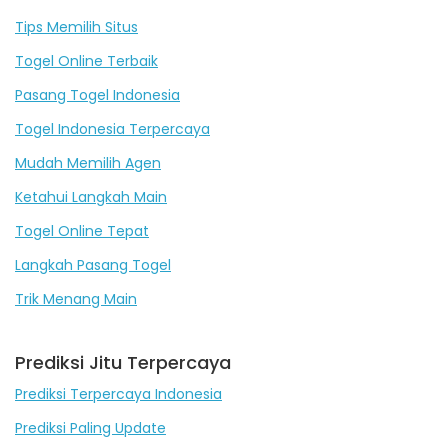
Tips Memilih Situs
Togel Online Terbaik
Pasang Togel Indonesia
Togel Indonesia Terpercaya
Mudah Memilih Agen
Ketahui Langkah Main
Togel Online Tepat
Langkah Pasang Togel
Trik Menang Main
Prediksi Jitu Terpercaya
Prediksi Terpercaya Indonesia
Prediksi Paling Update