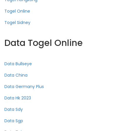
Togel Online
Togel Sidney
Data Togel Online
Data Bullseye
Data China
Data Germany Plus
Data Hk 2023
Data Sdy
Data Sgp