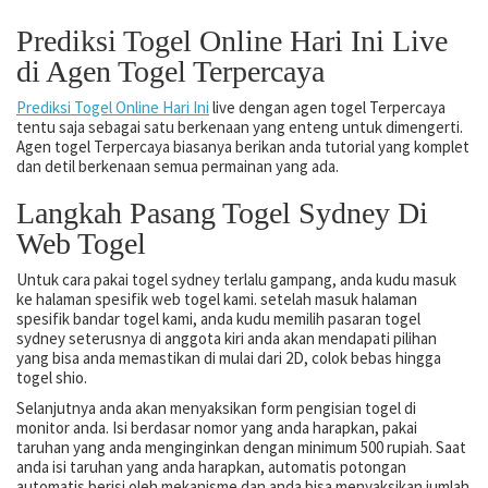
Prediksi Togel Online Hari Ini Live
di Agen Togel Terpercaya
Prediksi Togel Online Hari Ini
live dengan agen togel Terpercaya
tentu saja sebagai satu berkenaan yang enteng untuk dimengerti.
Agen togel Terpercaya biasanya berikan anda tutorial yang komplet
dan detil berkenaan semua permainan yang ada.
Langkah Pasang Togel Sydney Di
Web Togel
Untuk cara pakai togel sydney terlalu gampang, anda kudu masuk
ke halaman spesifik web togel kami. setelah masuk halaman
spesifik bandar togel kami, anda kudu memilih pasaran togel
sydney seterusnya di anggota kiri anda akan mendapati pilihan
yang bisa anda memastikan di mulai dari 2D, colok bebas hingga
togel shio.
Selanjutnya anda akan menyaksikan form pengisian togel di
monitor anda. Isi berdasar nomor yang anda harapkan, pakai
taruhan yang anda menginginkan dengan minimum 500 rupiah. Saat
anda isi taruhan yang anda harapkan, automatis potongan
automatis berisi oleh mekanisme dan anda bisa menyaksikan jumlah