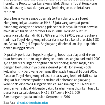
hongkong Pools luncurkan skema iBet. Di mana Togel Hongkong
bisa dipasang lewat dengan yang lebih ringan buat letakkan
taruhan.
Juara besar yang sempat pernah tertera dari undian Togel
Hongkong ini yaitu sebesar HK $ 15 juta yang sempat pernah
dimenangi dengan seseorang pria separuh baya 40 tahun sewaktu
main dalam bulan September tahun 2010. Taruhan buat 1x
penarikan dikirakan di HK $ 5.887 serta HK $ 9.000, sesungguhnya
hadirnya Togel Hongkong ini udah lahir serta dikenal di waktu 1980-
an. Bertajuk Togel Empat Angka yang diselesaikan tiap-tiap akhir
pekan (minggu akhir).
Di praktik perjudian Togel Hongkong, beberapa player diizinkan
buat berikan taruhan togel dengan kombinasi angka dari mulai 0000
s/d angka 9999. Ingat pengubahan technologi makin maju, plus
dengan bertumbuhnya dunia internet pihak Hongkong Pools
keluarkan trik baru yang bernama iBet pada tanggal 16 Juni 2005.
Pasaran Togel Hongkong ini bisa tertulis yang lebih efektif serta
singkat buat menempatkan taruhan di beberapa angka yang
kehendaki dipertanggungkan dari ke-4 angka digit itu. Menurut
sumber yang dapat di begitu yakin, taruhan yang diizinkan buat 1x
penarikan yaitu beberapa HK$ 5. 887 serta HK$ 9. 000.
Sambungannnya dalam bulan September 2010.
Baca Juga :
theunitedchurchofmarion