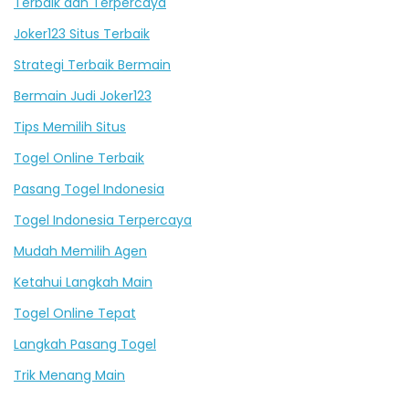
Terbaik dan Terpercaya
Joker123 Situs Terbaik
Strategi Terbaik Bermain
Bermain Judi Joker123
Tips Memilih Situs
Togel Online Terbaik
Pasang Togel Indonesia
Togel Indonesia Terpercaya
Mudah Memilih Agen
Ketahui Langkah Main
Togel Online Tepat
Langkah Pasang Togel
Trik Menang Main