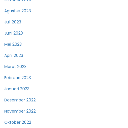
Agustus 2023
Juli 2023
Juni 2023
Mei 2023
April 2023
Maret 2023
Februari 2023
Januari 2023
Desember 2022
November 2022
Oktober 2022