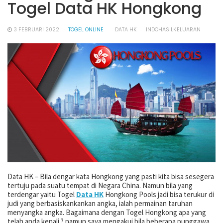
Togel Data HK Hongkong
3 FEBRUARI 2022
TOGEL ONLINE
DATA HK
INDOHASILKELUARAN
Data HK – Bila dengar kata Hongkong yang pasti kita bisa sesegera
tertuju pada suatu tempat di Negara China. Namun bila yang
terdengar yaitu Togel
Data HK
Hongkong Pools jadi bisa terukur di
judi yang berbasiskankankan angka, ialah permainan taruhan
menyangka angka. Bagaimana dengan Togel Hongkong apa yang
telah anda kenali ? namun saya mengakui bila beberapa punggawa