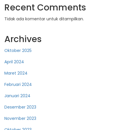
Recent Comments
Tidak ada komentar untuk ditampilkan.
Archives
Oktober 2025
April 2024
Maret 2024
Februari 2024
Januari 2024
Desember 2023
November 2023
Oktober 2023