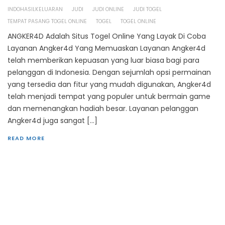
INDOHASILKELUARAN
JUDI
JUDI ONLINE
JUDI TOGEL
TEMPAT PASANG TOGEL ONLINE
TOGEL
TOGEL ONLINE
ANGKER4D Adalah Situs Togel Online Yang Layak Di Coba
Layanan Angker4d Yang Memuaskan Layanan Angker4d
telah memberikan kepuasan yang luar biasa bagi para
pelanggan di Indonesia. Dengan sejumlah opsi permainan
yang tersedia dan fitur yang mudah digunakan, Angker4d
telah menjadi tempat yang populer untuk bermain game
dan memenangkan hadiah besar. Layanan pelanggan
Angker4d juga sangat […]
READ MORE