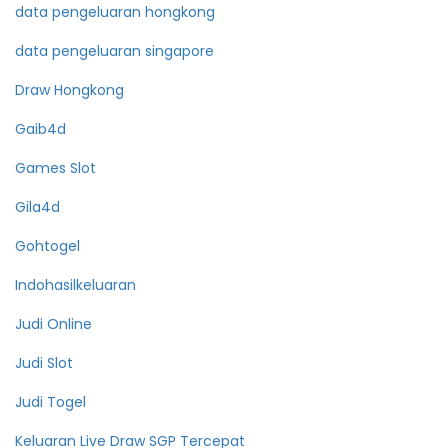
data pengeluaran hongkong
data pengeluaran singapore
Draw Hongkong
Gaib4d
Games Slot
Gila4d
Gohtogel
Indohasilkeluaran
Judi Online
Judi Slot
Judi Togel
Keluaran Live Draw SGP Tercepat