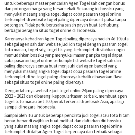
untuk beberapa master pencarian Agen Togel sah dengan bonus
dan potongan harga yang besar sekali. Sekarang ini bossku yang
menyukai masang angka togel dapat coba pasaran togel online
terkomplet di website togel paling dipercaya deposit pulsa tanpa
potongan. Tidak perlu berusaha susah payah buat terhubung
berbagai beragam situs togel online di Indonesia.
Karenanya kehadiran Agen Togel paling dipercaya hadiah 4d 10 juta
sebagai agen sah dari website judi idn togel dengan pasaran togel
toto macau, togel sdy, togel hk yang terkomplet di silahkan ingin
memudahkan bossku yang menyukai masang angka togel dapat
coba pasaran togel online terkomplet di website togel sah dan
paling dipercaya semua buat menjauhi dari agen bandel yang
menyukai masang angka togel dapat coba pasaran togel online
terkomplet di bo togel paling dipercaya kebalik dibayarkan flase
sebagai situs togel online paling dipercaya.
Dengan lahirnya website judi togel online24jam paling dipercaya
2022 – 2023 dan dibarengi kepopularitasan terbaik, membuat agen
togel toto macau bet 100 perak terkenal di pelosok Asia, apa lagi
sampai di negara Indonesia.
Sampai oleh itu untuk beberapa pencinta judi togel atau toto hitam
benar-benar di wajibkan buat melihat dan daftarkan diri bossku
yang suka masang angka togel dapat coba pasaran togel online
terkomplet di daftar Agen Togel terpercaya dan terbaik sebagai