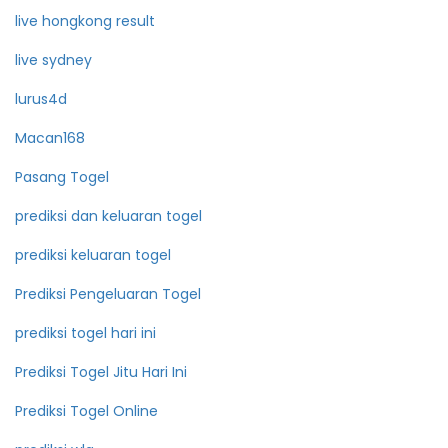
live hongkong result
live sydney
lurus4d
Macan168
Pasang Togel
prediksi dan keluaran togel
prediksi keluaran togel
Prediksi Pengeluaran Togel
prediksi togel hari ini
Prediksi Togel Jitu Hari Ini
Prediksi Togel Online