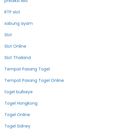
prediksi wla
RTP slot
sabung ayam
Slot
Slot Online
Slot Thailand
Tempat Pasang Togel
Tempat Pasang Togel Online
togel bullseye
Togel Hongkong
Togel Online
Togel Sidney