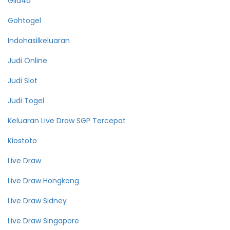
Gila4d
Gohtogel
Indohasilkeluaran
Judi Online
Judi Slot
Judi Togel
Keluaran Live Draw SGP Tercepat
Kiostoto
Live Draw
Live Draw Hongkong
Live Draw Sidney
Live Draw Singapore