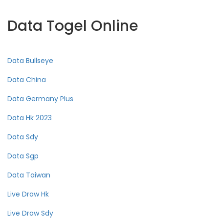
Data Togel Online
Data Bullseye
Data China
Data Germany Plus
Data Hk 2023
Data Sdy
Data Sgp
Data Taiwan
Live Draw Hk
Live Draw Sdy