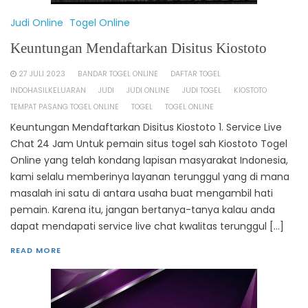
Judi Online
Togel Online
Keuntungan Mendaftarkan Disitus Kiostoto
27 JULI 2023
BANDAR TOGEL ONLINE
DAFTAR TOGEL
INDOHASILKELUARAN
JUDI
JUDI ONLINE
JUDI TOGEL
KIOSTOTO
TEMPAT PASANG TOGEL ONLINE
TOGEL
TOGEL ONLINE
Keuntungan Mendaftarkan Disitus Kiostoto 1. Service Live
Chat 24 Jam Untuk pemain situs togel sah Kiostoto Togel
Online yang telah kondang lapisan masyarakat Indonesia,
kami selalu memberinya layanan terunggul yang di mana
masalah ini satu di antara usaha buat mengambil hati
pemain. Karena itu, jangan bertanya-tanya kalau anda
dapat mendapati service live chat kwalitas terunggul […]
READ MORE