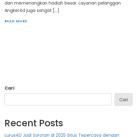
dan memenangkan hadiah besar. Layanan pelanggan
Angker4d juga sangat […]
READ MORE
Cari
Cari
Recent Posts
Lurus4D Jadi Sorotan di 2025 Situs Tepercaya dengan