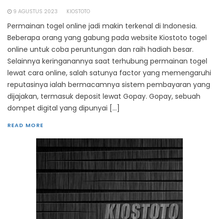
9 AGUSTUS 2023
KIOSTOTO
Permainan togel online jadi makin terkenal di Indonesia.
Beberapa orang yang gabung pada website Kiostoto togel
online untuk coba peruntungan dan raih hadiah besar.
Selainnya keringanannya saat terhubung permainan togel
lewat cara online, salah satunya factor yang memengaruhi
reputasinya ialah bermacamnya sistem pembayaran yang
dijajakan, termasuk deposit lewat Gopay. Gopay, sebuah
dompet digital yang dipunyai […]
READ MORE