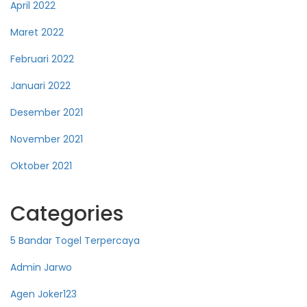
April 2022
Maret 2022
Februari 2022
Januari 2022
Desember 2021
November 2021
Oktober 2021
Categories
5 Bandar Togel Terpercaya
Admin Jarwo
Agen Joker123