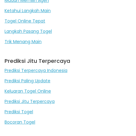
Mudah Memilih Agen
Ketahui Langkah Main
Togel Online Tepat
Langkah Pasang Togel
Trik Menang Main
Prediksi Jitu Terpercaya
Prediksi Terpercaya Indonesia
Prediksi Paling Update
Keluaran Togel Online
Prediksi Jitu Terpercaya
Prediksi Togel
Bocoran Togel