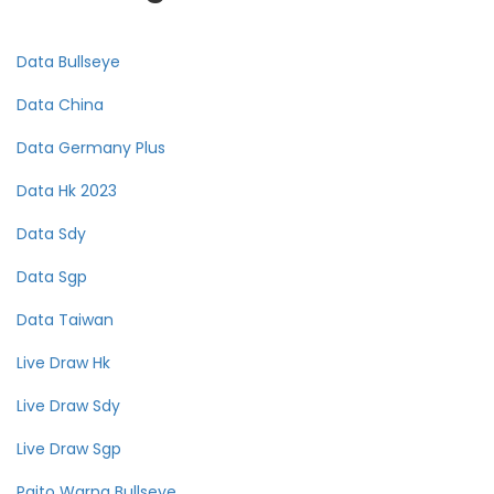
Data Bullseye
Data China
Data Germany Plus
Data Hk 2023
Data Sdy
Data Sgp
Data Taiwan
Live Draw Hk
Live Draw Sdy
Live Draw Sgp
Paito Warna Bullseye