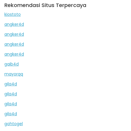
Rekomendasi Situs Terpercaya
kiostoto
angker4d
angker4d
angker4d
angker4d
gaib4d
mayorqq
gila4d
gila4d
gila4d
gila4d
gohtogel