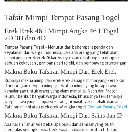
Tafsir Mimpi Tempat Pasang Togel
Erek Erek 46 I Mimpi Angka 46 I Togel
2D 3D dan 4D
Tempat Pasang Togel – Menurut dari beberapa legenda dan
keyakinan dari warga Indonesia, Jika ada orang yang telah alami
mimpi angka erek erek 46 karenanya akan dihubungkan dengan
sebuah kekayaan , gampang cari rejeki, dan pembawa peruntungan.
Makna Buku Tafsiran Mimpi Dari Erek Erek
Rupanya makna mimpi dari erek erek sebagai mimpi yang kerap kali
dihubungkan dengan mimpi jelek atau mimpi yang kerap bawa
kemalangan untuk orang yang alami mimpi itu.Nach dari factor
leluhur berikut banyak warga Indonesia, khususnya terutamanya
warga Jawa yang sampai sekarang ini masih yakin sekali akan ada
Tafsiran mimpi atau erek erek 46 angka togel.
Tempat Pasang Togel
Makna Buku Tafsiran Mimpi Dari Sains dan IP
Apa Kalian Tahu? Ada beberapa buku dan seminar yang telah
mengulas selengkapnya berkenaan makna mimpi atau tafsiran