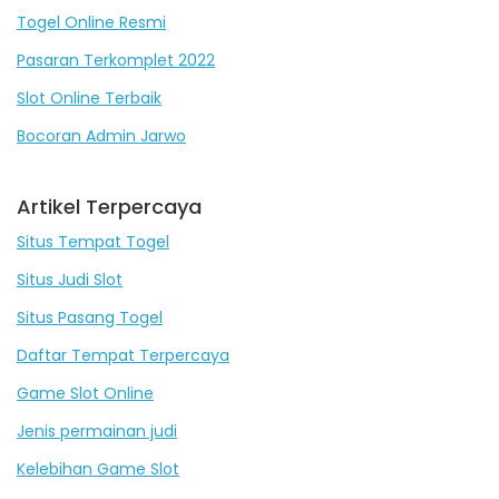
Togel Online Resmi
Pasaran Terkomplet 2022
Slot Online Terbaik
Bocoran Admin Jarwo
Artikel Terpercaya
Situs Tempat Togel
Situs Judi Slot
Situs Pasang Togel
Daftar Tempat Terpercaya
Game Slot Online
Jenis permainan judi
Kelebihan Game Slot