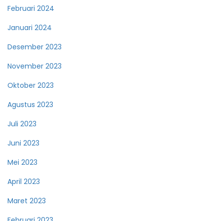
Februari 2024
Januari 2024
Desember 2023
November 2023
Oktober 2023
Agustus 2023
Juli 2023
Juni 2023
Mei 2023
April 2023
Maret 2023
Februari 2023