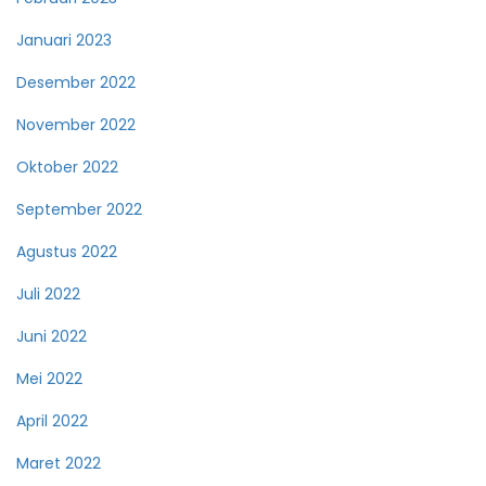
Januari 2023
Desember 2022
November 2022
Oktober 2022
September 2022
Agustus 2022
Juli 2022
Juni 2022
Mei 2022
April 2022
Maret 2022