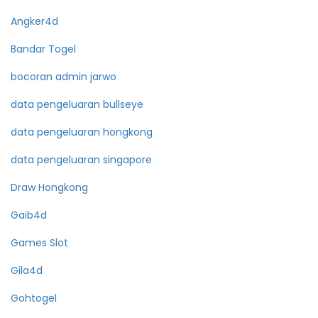
Angker4d
Bandar Togel
bocoran admin jarwo
data pengeluaran bullseye
data pengeluaran hongkong
data pengeluaran singapore
Draw Hongkong
Gaib4d
Games Slot
Gila4d
Gohtogel