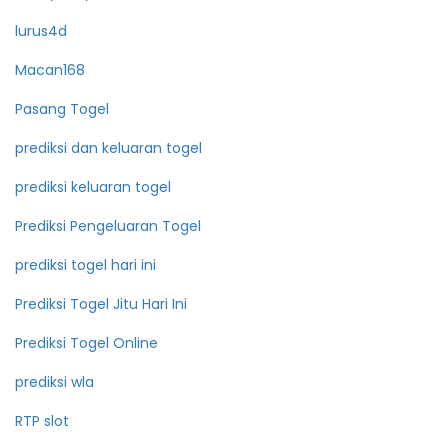
lurus4d
Macan168
Pasang Togel
prediksi dan keluaran togel
prediksi keluaran togel
Prediksi Pengeluaran Togel
prediksi togel hari ini
Prediksi Togel Jitu Hari Ini
Prediksi Togel Online
prediksi wla
RTP slot