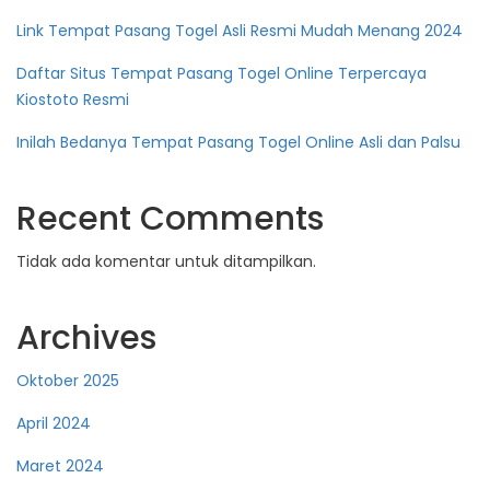
Link Tempat Pasang Togel Asli Resmi Mudah Menang 2024
Daftar Situs Tempat Pasang Togel Online Terpercaya
Kiostoto Resmi
Inilah Bedanya Tempat Pasang Togel Online Asli dan Palsu
Recent Comments
Tidak ada komentar untuk ditampilkan.
Archives
Oktober 2025
April 2024
Maret 2024