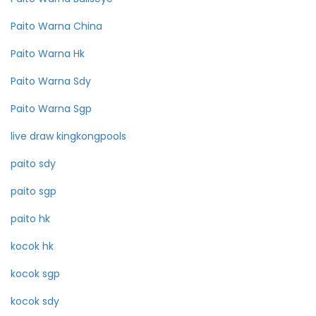
Paito Warna China
Paito Warna Hk
Paito Warna Sdy
Paito Warna Sgp
live draw kingkongpools
paito sdy
paito sgp
paito hk
kocok hk
kocok sgp
kocok sdy