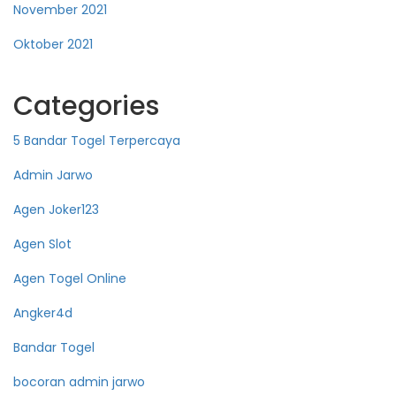
November 2021
Oktober 2021
Categories
5 Bandar Togel Terpercaya
Admin Jarwo
Agen Joker123
Agen Slot
Agen Togel Online
Angker4d
Bandar Togel
bocoran admin jarwo