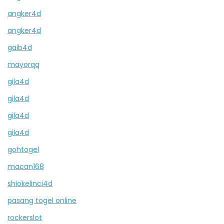
angker4d
angker4d
gaib4d
mayorqq
gila4d
gila4d
gila4d
gila4d
gohtogel
macan168
shiokelinci4d
pasang togel online
rockerslot