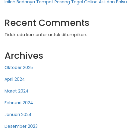
Inilah Bedanya Tempat Pasang Togel Online Asli dan Palsu
Recent Comments
Tidak ada komentar untuk ditampilkan.
Archives
Oktober 2025
April 2024
Maret 2024
Februari 2024
Januari 2024
Desember 2023