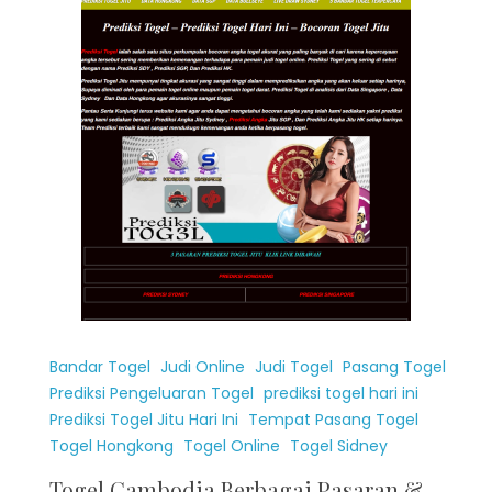
Bandar Togel
Judi Online
Judi Togel
Pasang Togel
Prediksi Pengeluaran Togel
prediksi togel hari ini
Prediksi Togel Jitu Hari Ini
Tempat Pasang Togel
Togel Hongkong
Togel Online
Togel Sidney
Togel Cambodia Berbagai Pasaran &