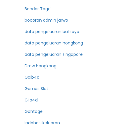
Bandar Togel
bocoran admin jarwo
data pengeluaran bullseye
data pengeluaran hongkong
data pengeluaran singapore
Draw Hongkong
Gaib4d
Games Slot
Gila4d
Gohtogel
Indohasilkeluaran