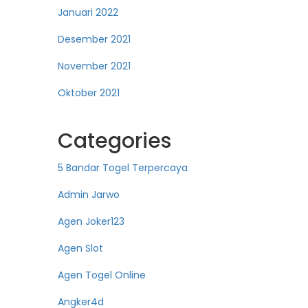
Januari 2022
Desember 2021
November 2021
Oktober 2021
Categories
5 Bandar Togel Terpercaya
Admin Jarwo
Agen Joker123
Agen Slot
Agen Togel Online
Angker4d