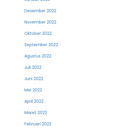
Desember 2022
November 2022
Oktober 2022
September 2022
Agustus 2022
Juli 2022
Juni 2022
Mei 2022
April 2022
Maret 2022
Februari 2022