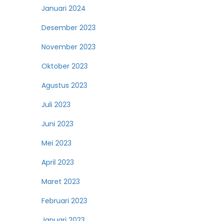
Januari 2024
Desember 2023
November 2023
Oktober 2023
Agustus 2023
Juli 2023
Juni 2023
Mei 2023
April 2023
Maret 2023
Februari 2023
Januari 2023