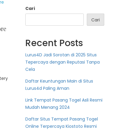
re
Cari
Cari
ore
Recent Posts
Lurus4D Jadi Sorotan di 2025 Situs
Tepercaya dengan Reputasi Tanpa
Cela
n
tery
Daftar Keuntungan Main di Situs
Lurus4d Paling Aman
Link Tempat Pasang Togel Asli Resmi
Mudah Menang 2024
Daftar Situs Tempat Pasang Togel
Online Terpercaya Kiostoto Resmi