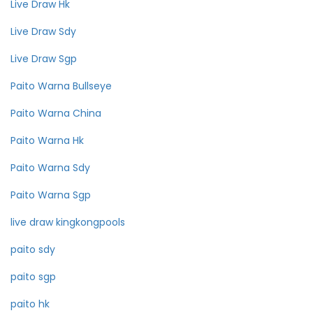
Live Draw Hk
Live Draw Sdy
Live Draw Sgp
Paito Warna Bullseye
Paito Warna China
Paito Warna Hk
Paito Warna Sdy
Paito Warna Sgp
live draw kingkongpools
paito sdy
paito sgp
paito hk