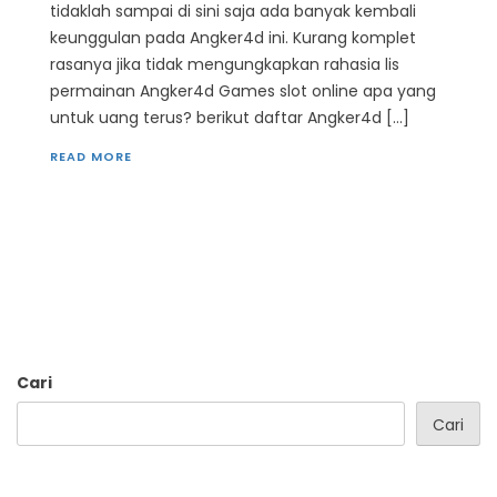
tidaklah sampai di sini saja ada banyak kembali
keunggulan pada Angker4d ini. Kurang komplet
rasanya jika tidak mengungkapkan rahasia lis
permainan Angker4d Games slot online apa yang
untuk uang terus? berikut daftar Angker4d […]
READ MORE
Cari
Cari