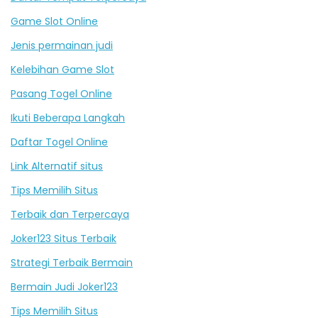
Game Slot Online
Jenis permainan judi
Kelebihan Game Slot
Pasang Togel Online
Ikuti Beberapa Langkah
Daftar Togel Online
Link Alternatif situs
Tips Memilih Situs
Terbaik dan Terpercaya
Joker123 Situs Terbaik
Strategi Terbaik Bermain
Bermain Judi Joker123
Tips Memilih Situs