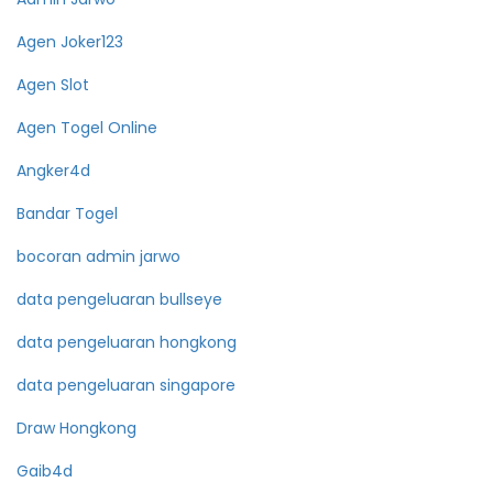
Agen Joker123
Agen Slot
Agen Togel Online
Angker4d
Bandar Togel
bocoran admin jarwo
data pengeluaran bullseye
data pengeluaran hongkong
data pengeluaran singapore
Draw Hongkong
Gaib4d