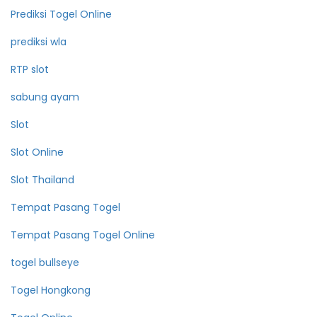
Prediksi Togel Online
prediksi wla
RTP slot
sabung ayam
Slot
Slot Online
Slot Thailand
Tempat Pasang Togel
Tempat Pasang Togel Online
togel bullseye
Togel Hongkong