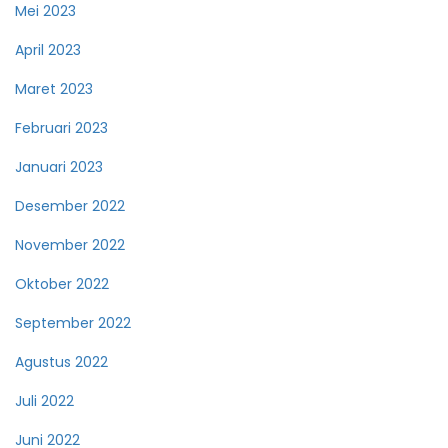
Mei 2023
April 2023
Maret 2023
Februari 2023
Januari 2023
Desember 2022
November 2022
Oktober 2022
September 2022
Agustus 2022
Juli 2022
Juni 2022