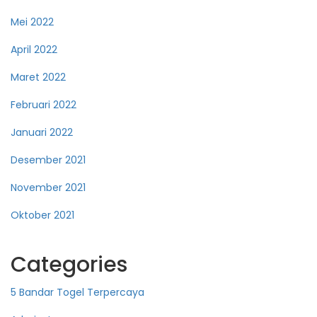
Mei 2022
April 2022
Maret 2022
Februari 2022
Januari 2022
Desember 2021
November 2021
Oktober 2021
Categories
5 Bandar Togel Terpercaya