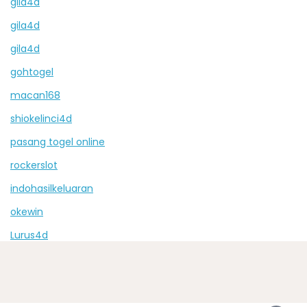
gila4d
gila4d
gila4d
gohtogel
macan168
shiokelinci4d
pasang togel online
rockerslot
indohasilkeluaran
okewin
Lurus4d