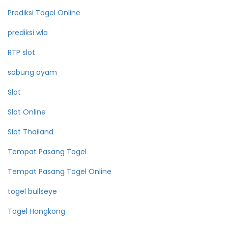
Prediksi Togel Online
prediksi wla
RTP slot
sabung ayam
Slot
Slot Online
Slot Thailand
Tempat Pasang Togel
Tempat Pasang Togel Online
togel bullseye
Togel Hongkong