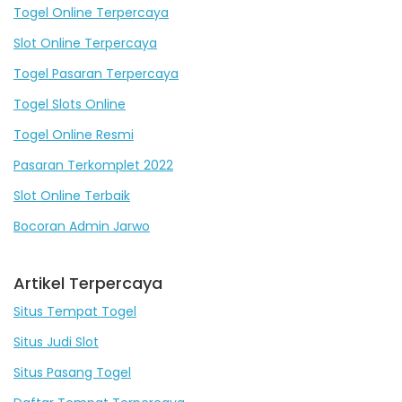
Togel Online Terpercaya
Slot Online Terpercaya
Togel Pasaran Terpercaya
Togel Slots Online
Togel Online Resmi
Pasaran Terkomplet 2022
Slot Online Terbaik
Bocoran Admin Jarwo
Artikel Terpercaya
Situs Tempat Togel
Situs Judi Slot
Situs Pasang Togel