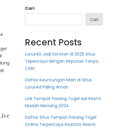
Cari
Cari
pe
Recent Posts
s
gel
Lurus4D Jadi Sorotan di 2025 Situs
i
Tepercaya dengan Reputasi Tanpa
dung
Cela
up
Daftar Keuntungan Main di Situs
Lurus4d Paling Aman
Link Tempat Pasang Togel Asli Resmi
Mudah Menang 2024
Live
Daftar Situs Tempat Pasang Togel
Online Terpercaya Kiostoto Resmi