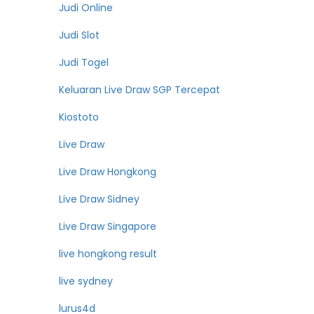
Judi Online
Judi Slot
Judi Togel
Keluaran Live Draw SGP Tercepat
Kiostoto
Live Draw
Live Draw Hongkong
Live Draw Sidney
Live Draw Singapore
live hongkong result
live sydney
lurus4d