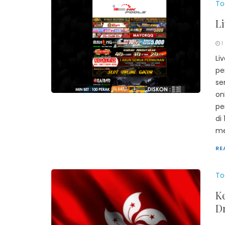
To
Li
1
Li
pe
se
on
pe
di
me
RE
To
Ke
D