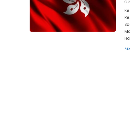
2
Ke
Re
Sa
Ma
Ha
RE