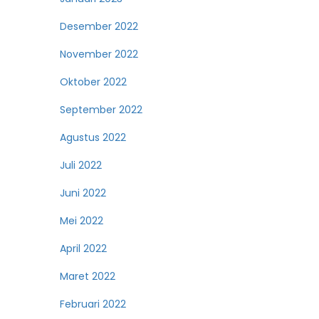
Desember 2022
November 2022
Oktober 2022
September 2022
Agustus 2022
Juli 2022
Juni 2022
Mei 2022
April 2022
Maret 2022
Februari 2022