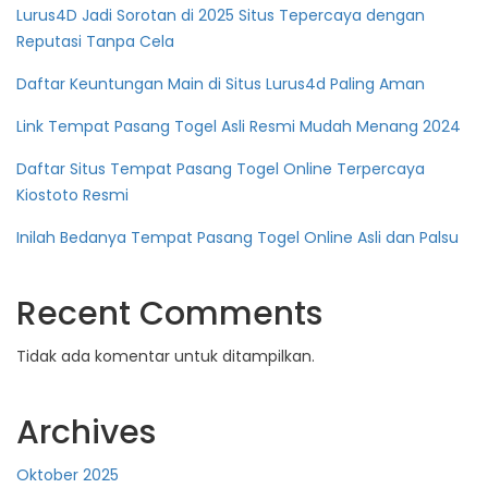
Lurus4D Jadi Sorotan di 2025 Situs Tepercaya dengan
Reputasi Tanpa Cela
Daftar Keuntungan Main di Situs Lurus4d Paling Aman
Link Tempat Pasang Togel Asli Resmi Mudah Menang 2024
Daftar Situs Tempat Pasang Togel Online Terpercaya
Kiostoto Resmi
Inilah Bedanya Tempat Pasang Togel Online Asli dan Palsu
Recent Comments
Tidak ada komentar untuk ditampilkan.
Archives
Oktober 2025