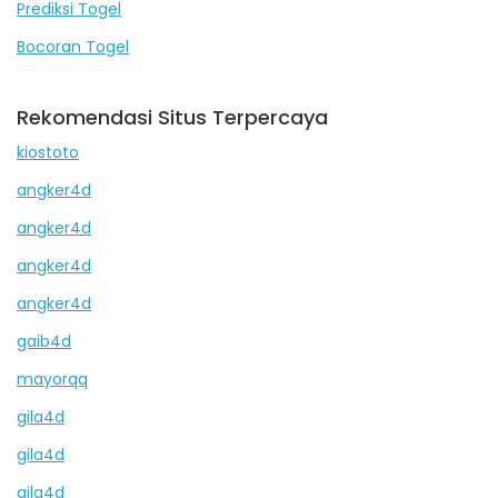
Prediksi Togel
Bocoran Togel
Rekomendasi Situs Terpercaya
kiostoto
angker4d
angker4d
angker4d
angker4d
gaib4d
mayorqq
gila4d
gila4d
gila4d