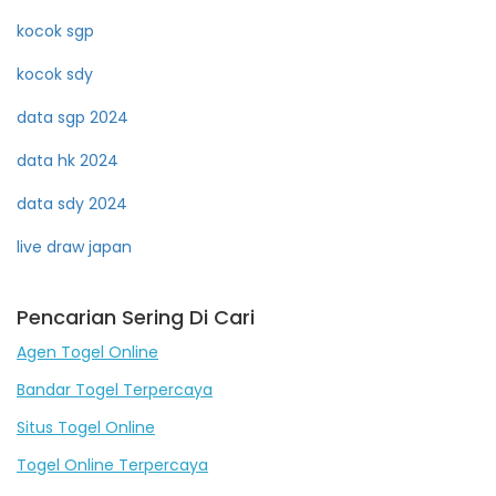
kocok sgp
kocok sdy
data sgp 2024
data hk 2024
data sdy 2024
live draw japan
Pencarian Sering Di Cari
Agen Togel Online
Bandar Togel Terpercaya
Situs Togel Online
Togel Online Terpercaya