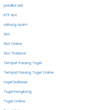
prediksi wla
RTP slot
sabung ayam
Slot
Slot Online
Slot Thailand
Tempat Pasang Togel
Tempat Pasang Togel Online
togel bullseye
Togel Hongkong
Togel Online