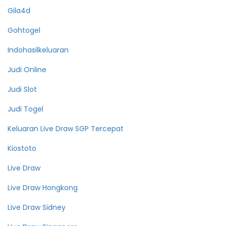
Gila4d
Gohtogel
Indohasilkeluaran
Judi Online
Judi Slot
Judi Togel
Keluaran Live Draw SGP Tercepat
Kiostoto
Live Draw
Live Draw Hongkong
Live Draw Sidney