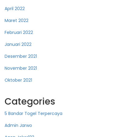
April 2022
Maret 2022
Februari 2022
Januari 2022
Desember 2021
November 2021
Oktober 2021
Categories
5 Bandar Togel Terpercaya
Admin Jarwo