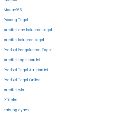
Macan168
Pasang Togel
prediksi dan keluaran togel
prediksi keluaran togel
Prediksi Pengeluaran Togel
prediksi togel hari ini
Prediksi Togel Jitu Hari Ini
Prediksi Togel Online
prediksi wla
RTP slot
sabung ayam