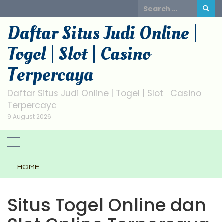
Skip
Search
to
for:
Daftar Situs Judi Online |
content
Togel | Slot | Casino
Terpercaya
Daftar Situs Judi Online | Togel | Slot | Casino
Terpercaya
9 August 2026
HOME
Home
Situs Togel Online dan Slot Online Terpercaya
Situs Togel Online dan