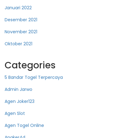
Januari 2022
Desember 2021
November 2021
Oktober 2021
Categories
5 Bandar Togel Terpercaya
Admin Jarwo
Agen Joker123
Agen Slot
Agen Togel Online
Angker4d