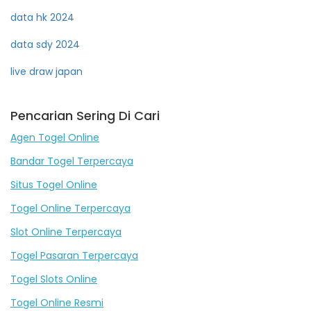
data hk 2024
data sdy 2024
live draw japan
Pencarian Sering Di Cari
Agen Togel Online
Bandar Togel Terpercaya
Situs Togel Online
Togel Online Terpercaya
Slot Online Terpercaya
Togel Pasaran Terpercaya
Togel Slots Online
Togel Online Resmi