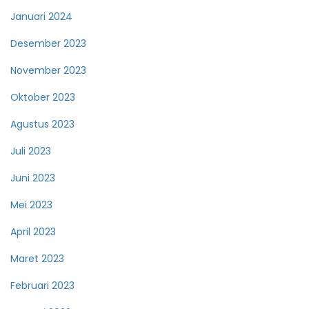
Januari 2024
Desember 2023
November 2023
Oktober 2023
Agustus 2023
Juli 2023
Juni 2023
Mei 2023
April 2023
Maret 2023
Februari 2023