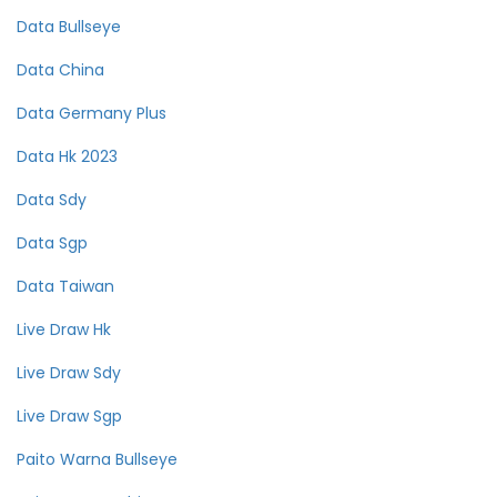
Data Bullseye
Data China
Data Germany Plus
Data Hk 2023
Data Sdy
Data Sgp
Data Taiwan
Live Draw Hk
Live Draw Sdy
Live Draw Sgp
Paito Warna Bullseye