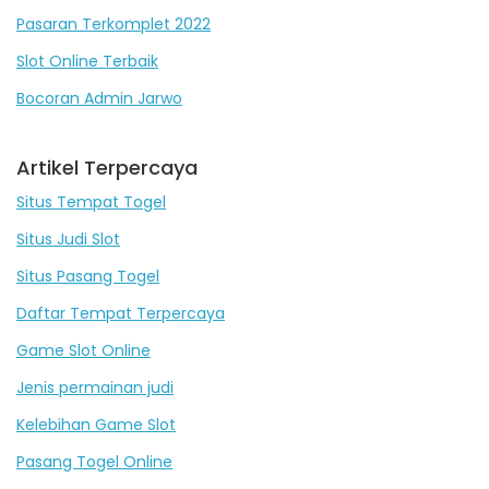
Pasaran Terkomplet 2022
Slot Online Terbaik
Bocoran Admin Jarwo
Artikel Terpercaya
Situs Tempat Togel
Situs Judi Slot
Situs Pasang Togel
Daftar Tempat Terpercaya
Game Slot Online
Jenis permainan judi
Kelebihan Game Slot
Pasang Togel Online