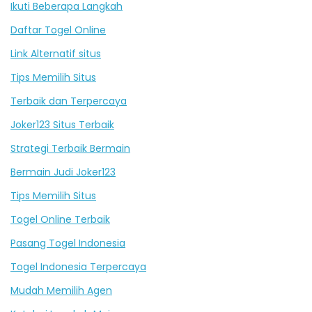
Ikuti Beberapa Langkah
Daftar Togel Online
Link Alternatif situs
Tips Memilih Situs
Terbaik dan Terpercaya
Joker123 Situs Terbaik
Strategi Terbaik Bermain
Bermain Judi Joker123
Tips Memilih Situs
Togel Online Terbaik
Pasang Togel Indonesia
Togel Indonesia Terpercaya
Mudah Memilih Agen