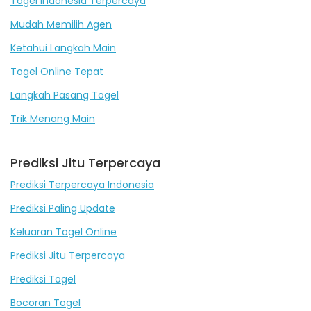
Togel Indonesia Terpercaya
Mudah Memilih Agen
Ketahui Langkah Main
Togel Online Tepat
Langkah Pasang Togel
Trik Menang Main
Prediksi Jitu Terpercaya
Prediksi Terpercaya Indonesia
Prediksi Paling Update
Keluaran Togel Online
Prediksi Jitu Terpercaya
Prediksi Togel
Bocoran Togel