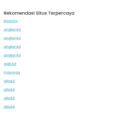
Rekomendasi Situs Terpercaya
kiostoto
angker4d
angker4d
angker4d
angker4d
gaib4d
mayorqq
gila4d
gila4d
gila4d
gila4d