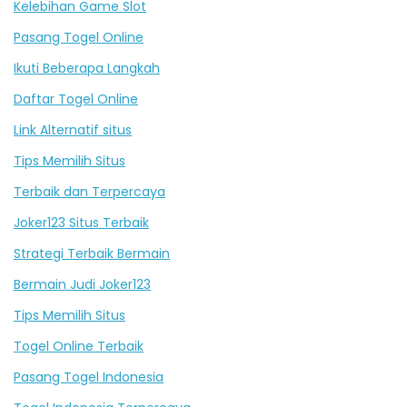
Kelebihan Game Slot
Pasang Togel Online
Ikuti Beberapa Langkah
Daftar Togel Online
Link Alternatif situs
Tips Memilih Situs
Terbaik dan Terpercaya
Joker123 Situs Terbaik
Strategi Terbaik Bermain
Bermain Judi Joker123
Tips Memilih Situs
Togel Online Terbaik
Pasang Togel Indonesia