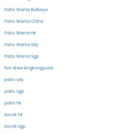
Paito Warna Bullseye
Paito Warna China
Paito Warna Hk
Paito Warna Sdy
Paito Warna Sgp
live draw kingkongpools
paito sdy
paito sgp
paito hk
kocok hk
kocok sgp