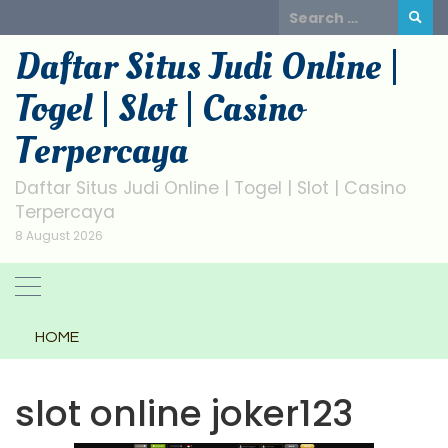
Skip
Search
to
for:
Daftar Situs Judi Online |
content
Togel | Slot | Casino
Terpercaya
Daftar Situs Judi Online | Togel | Slot | Casino
Terpercaya
8 August 2026
HOME
Home
slot online joker123
slot online joker123