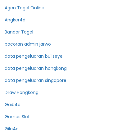
Agen Togel Online
Angker4d
Bandar Togel
bocoran admin jarwo
data pengeluaran bullseye
data pengeluaran hongkong
data pengeluaran singapore
Draw Hongkong
Gaib4d
Games Slot
Gila4d