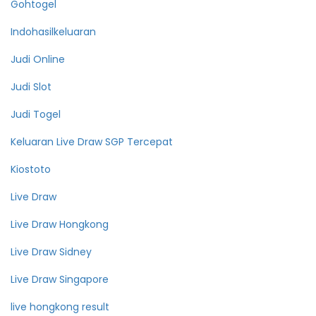
Gohtogel
Indohasilkeluaran
Judi Online
Judi Slot
Judi Togel
Keluaran Live Draw SGP Tercepat
Kiostoto
Live Draw
Live Draw Hongkong
Live Draw Sidney
Live Draw Singapore
live hongkong result