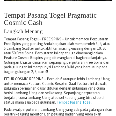
Tempat Pasang Togel Pragmatic
Cosmic Cash
Langkah Menang
Tempat Pasang Togel – FREE SPINS – Untuk memacu Perputaran
Free Spins yang penting Anda kerjakan ialah memperoleh 3, 4, atau
5 Lambang Scatter untuk aktifkan masing-masing dengan 10, 20
atau 50 Free Spins. Perputaran ini dapat juga dimenangi dalam
Feature Cosmic Respins yang diterangkan di bagian selanjutnya.
Gulungan khusus dimainkan sepanjang perputaran Free Spins dan
pada gulungan ini mempunyai Lambang Wild yang bersusun pada
bagian gulungan 2, 3, dan 4!
FITUR COSMIC RESPINS – Peroleh 6 ataupun lebih Lambang Uang
untuk memacu Feature Cosmic Respins. Saat feature ini diawali,
gulungan permainan dasar ditukar dengan gulungan yang cuma
berisi Lambang Uang dan sel kosong. Sepanjang perputaran
berjalan, cuma lambang Uang atau sel kosong yang bisa stop di
status mana saja pada gulungan.
Tempat Pasang Togel
Pada awal perputaran, Lambang Uang yang ada pada gulungan akan
beralih ke ujung monitor. Dan peluang hadiah yang Anda akan