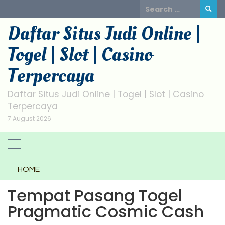
Skip
Search
to
for:
Daftar Situs Judi Online |
content
Togel | Slot | Casino
Terpercaya
Daftar Situs Judi Online | Togel | Slot | Casino
Terpercaya
7 August 2026
HOME
Home
Togel Online
Tempat Pasang Togel Pragmatic Cosmic Cash
Tempat Pasang Togel
Pragmatic Cosmic Cash