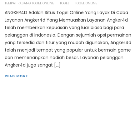
TEMPAT PASANG TOGEL ONLINE
TOGEL
TOGEL ONLINE
ANGKER4D Adalah Situs Togel Online Yang Layak Di Coba
Layanan Angker4d Yang Memuaskan Layanan Angker4d
telah memberikan kepuasan yang luar biasa bagi para
pelanggan di Indonesia. Dengan sejumlah opsi permainan
yang tersedia dan fitur yang mudah digunakan, Angker4d
telah menjadi tempat yang populer untuk bermain game
dan memenangkan hadiah besar. Layanan pelanggan
Angker4d juga sangat […]
READ MORE