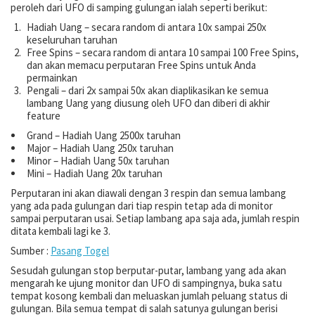
peroleh dari UFO di samping gulungan ialah seperti berikut:
Hadiah Uang – secara random di antara 10x sampai 250x
keseluruhan taruhan
Free Spins – secara random di antara 10 sampai 100 Free Spins,
dan akan memacu perputaran Free Spins untuk Anda
permainkan
Pengali – dari 2x sampai 50x akan diaplikasikan ke semua
lambang Uang yang diusung oleh UFO dan diberi di akhir
feature
Grand – Hadiah Uang 2500x taruhan
Major – Hadiah Uang 250x taruhan
Minor – Hadiah Uang 50x taruhan
Mini – Hadiah Uang 20x taruhan
Perputaran ini akan diawali dengan 3 respin dan semua lambang
yang ada pada gulungan dari tiap respin tetap ada di monitor
sampai perputaran usai. Setiap lambang apa saja ada, jumlah respin
ditata kembali lagi ke 3.
Sumber :
Pasang Togel
Sesudah gulungan stop berputar-putar, lambang yang ada akan
mengarah ke ujung monitor dan UFO di sampingnya, buka satu
tempat kosong kembali dan meluaskan jumlah peluang status di
gulungan. Bila semua tempat di salah satunya gulungan berisi