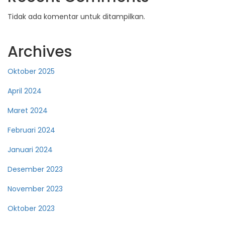
Tidak ada komentar untuk ditampilkan.
Archives
Oktober 2025
April 2024
Maret 2024
Februari 2024
Januari 2024
Desember 2023
November 2023
Oktober 2023