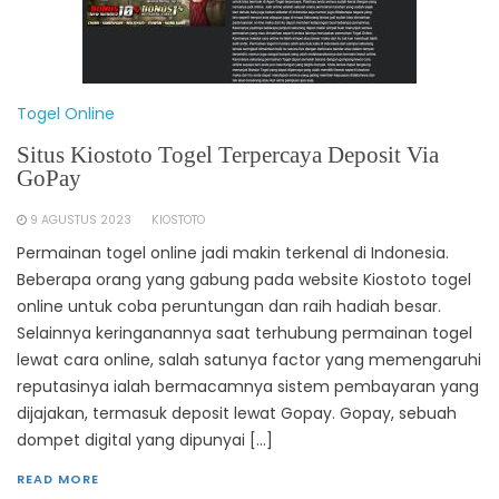
Togel Online
Situs Kiostoto Togel Terpercaya Deposit Via
GoPay
9 AGUSTUS 2023
KIOSTOTO
Permainan togel online jadi makin terkenal di Indonesia.
Beberapa orang yang gabung pada website Kiostoto togel
online untuk coba peruntungan dan raih hadiah besar.
Selainnya keringanannya saat terhubung permainan togel
lewat cara online, salah satunya factor yang memengaruhi
reputasinya ialah bermacamnya sistem pembayaran yang
dijajakan, termasuk deposit lewat Gopay. Gopay, sebuah
dompet digital yang dipunyai […]
READ MORE