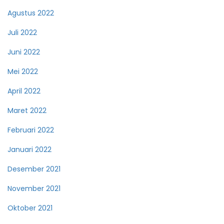
Agustus 2022
Juli 2022
Juni 2022
Mei 2022
April 2022
Maret 2022
Februari 2022
Januari 2022
Desember 2021
November 2021
Oktober 2021