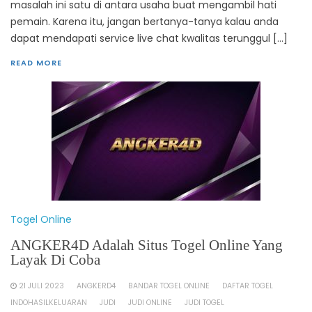
masalah ini satu di antara usaha buat mengambil hati
pemain. Karena itu, jangan bertanya-tanya kalau anda
dapat mendapati service live chat kwalitas terunggul […]
READ MORE
Togel Online
ANGKER4D Adalah Situs Togel Online Yang
Layak Di Coba
21 JULI 2023
ANGKERD4
BANDAR TOGEL ONLINE
DAFTAR TOGEL
INDOHASILKELUARAN
JUDI
JUDI ONLINE
JUDI TOGEL