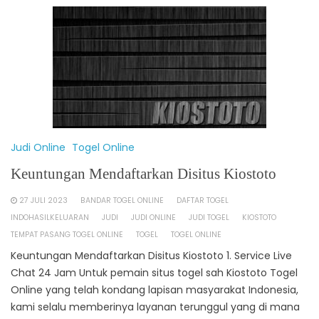
Judi Online
Togel Online
Keuntungan Mendaftarkan Disitus Kiostoto
27 JULI 2023
BANDAR TOGEL ONLINE
DAFTAR TOGEL
INDOHASILKELUARAN
JUDI
JUDI ONLINE
JUDI TOGEL
KIOSTOTO
TEMPAT PASANG TOGEL ONLINE
TOGEL
TOGEL ONLINE
Keuntungan Mendaftarkan Disitus Kiostoto 1. Service Live
Chat 24 Jam Untuk pemain situs togel sah Kiostoto Togel
Online yang telah kondang lapisan masyarakat Indonesia,
kami selalu memberinya layanan terunggul yang di mana