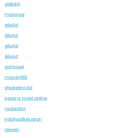
gaib4d
mayorqq
gila4d
gila4d
gila4d
gila4d
gohtogel
macan168
shiokelinci4d
pasang togel online
rockerslot
indohasilkeluaran
okewin