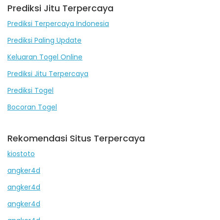
Prediksi Jitu Terpercaya
Prediksi Terpercaya Indonesia
Prediksi Paling Update
Keluaran Togel Online
Prediksi Jitu Terpercaya
Prediksi Togel
Bocoran Togel
Rekomendasi Situs Terpercaya
kiostoto
angker4d
angker4d
angker4d