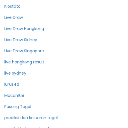
Kiostoto
Live Draw
Live Draw Hongkong
Live Draw Sidney
Live Draw Singapore
live hongkong result
live sydney
lurus4d
Macan168
Pasang Togel
prediksi dan keluaran togel