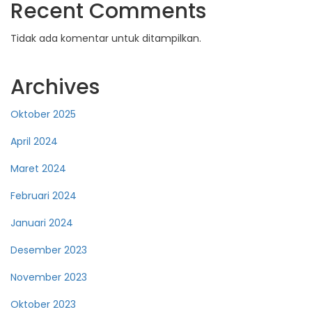
Recent Comments
Tidak ada komentar untuk ditampilkan.
Archives
Oktober 2025
April 2024
Maret 2024
Februari 2024
Januari 2024
Desember 2023
November 2023
Oktober 2023