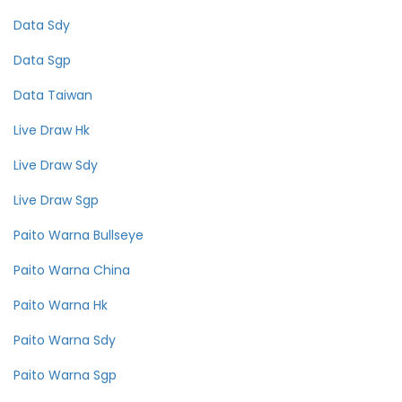
Data Sdy
Data Sgp
Data Taiwan
Live Draw Hk
Live Draw Sdy
Live Draw Sgp
Paito Warna Bullseye
Paito Warna China
Paito Warna Hk
Paito Warna Sdy
Paito Warna Sgp