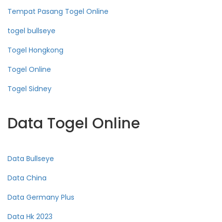
Tempat Pasang Togel Online
togel bullseye
Togel Hongkong
Togel Online
Togel Sidney
Data Togel Online
Data Bullseye
Data China
Data Germany Plus
Data Hk 2023