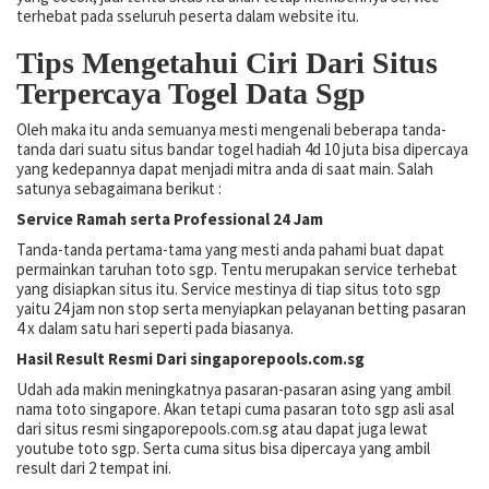
terhebat pada sseluruh peserta dalam website itu.
Tips Mengetahui Ciri Dari Situs
Terpercaya Togel Data Sgp
Oleh maka itu anda semuanya mesti mengenali beberapa tanda-
tanda dari suatu situs bandar togel hadiah 4d 10 juta bisa dipercaya
yang kedepannya dapat menjadi mitra anda di saat main. Salah
satunya sebagaimana berikut :
Service Ramah serta Professional 24 Jam
Tanda-tanda pertama-tama yang mesti anda pahami buat dapat
permainkan taruhan toto sgp. Tentu merupakan service terhebat
yang disiapkan situs itu. Service mestinya di tiap situs toto sgp
yaitu 24 jam non stop serta menyiapkan pelayanan betting pasaran
4 x dalam satu hari seperti pada biasanya.
Hasil Result Resmi Dari singaporepools.com.sg
Udah ada makin meningkatnya pasaran-pasaran asing yang ambil
nama toto singapore. Akan tetapi cuma pasaran toto sgp asli asal
dari situs resmi singaporepools.com.sg atau dapat juga lewat
youtube toto sgp. Serta cuma situs bisa dipercaya yang ambil
result dari 2 tempat ini.