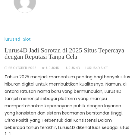
lurus4d
Slot
Lurus4D Jadi Sorotan di 2025 Situs Tepercaya
dengan Reputasi Tanpa Cela
25 OKTOBER 2025
#LURUS4D
LURUS 4D
LURUS4D SLOT
Tahun 2025 menjadi momentum penting bagi banyak situs
hiburan digital untuk membuktikan kualitasnya. Namun, di
antara ratusan nama baru yang bermunculan, Lurus4D
tampil menonjol sebagai platform yang mampu
mempertahankan kepercayaan publik dengan layanan
yang konsisten dan sistem keamanan berstandar tinggi.
Citra Positif yang Terbentuk dari Konsistensi Dalam
beberapa tahun terakhir, Lurus4D dikenal luas sebagai situs
[…]