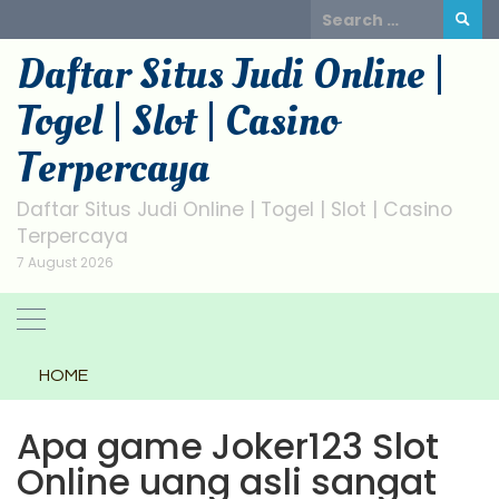
Skip
Search
to
for:
Daftar Situs Judi Online |
content
Togel | Slot | Casino
Terpercaya
Daftar Situs Judi Online | Togel | Slot | Casino
Terpercaya
7 August 2026
HOME
Home
Slot
Apa game Joker123 Slot Online uang asli sangat populer tahun 2022?
Apa game Joker123 Slot
Online uang asli sangat