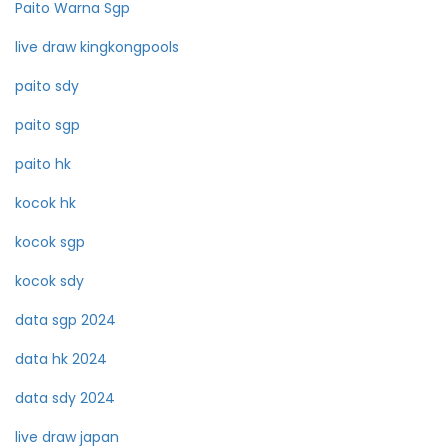
Paito Warna Sgp
live draw kingkongpools
paito sdy
paito sgp
paito hk
kocok hk
kocok sgp
kocok sdy
data sgp 2024
data hk 2024
data sdy 2024
live draw japan