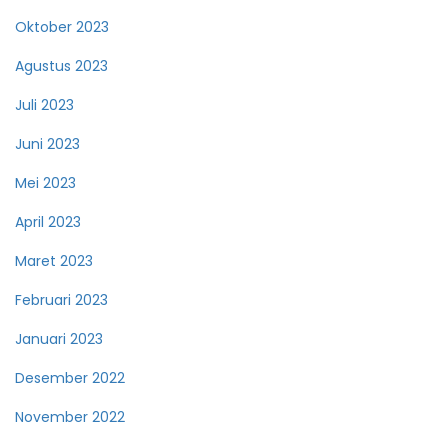
Oktober 2023
Agustus 2023
Juli 2023
Juni 2023
Mei 2023
April 2023
Maret 2023
Februari 2023
Januari 2023
Desember 2022
November 2022