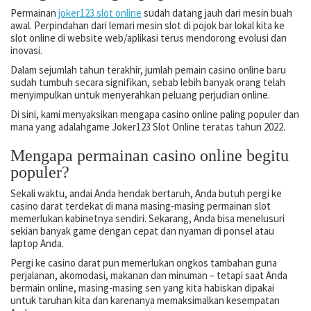
Permainan
joker123 slot online
sudah datang jauh dari mesin buah
awal. Perpindahan dari lemari mesin slot di pojok bar lokal kita ke
slot online di website web/aplikasi terus mendorong evolusi dan
inovasi.
Dalam sejumlah tahun terakhir, jumlah pemain casino online baru
sudah tumbuh secara signifikan, sebab lebih banyak orang telah
menyimpulkan untuk menyerahkan peluang perjudian online.
Di sini, kami menyaksikan mengapa casino online paling populer dan
mana yang adalahgame Joker123 Slot Online teratas tahun 2022.
Mengapa permainan casino online begitu
populer?
Sekali waktu, andai Anda hendak bertaruh, Anda butuh pergi ke
casino darat terdekat di mana masing-masing permainan slot
memerlukan kabinetnya sendiri. Sekarang, Anda bisa menelusuri
sekian banyak game dengan cepat dan nyaman di ponsel atau
laptop Anda.
Pergi ke casino darat pun memerlukan ongkos tambahan guna
perjalanan, akomodasi, makanan dan minuman – tetapi saat Anda
bermain online, masing-masing sen yang kita habiskan dipakai
untuk taruhan kita dan karenanya memaksimalkan kesempatan