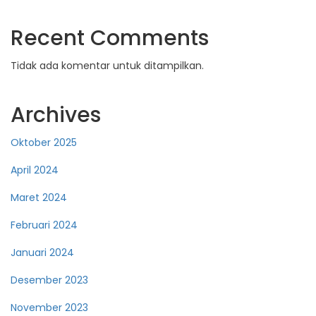
Recent Comments
Tidak ada komentar untuk ditampilkan.
Archives
Oktober 2025
April 2024
Maret 2024
Februari 2024
Januari 2024
Desember 2023
November 2023