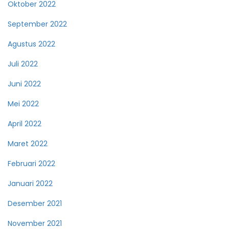
Oktober 2022
September 2022
Agustus 2022
Juli 2022
Juni 2022
Mei 2022
April 2022
Maret 2022
Februari 2022
Januari 2022
Desember 2021
November 2021