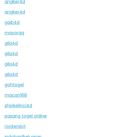
angker4d
angker4d
gaib4d
mayorqq
gila4d
gila4d
gila4d
gila4d
gohtogel
macan168
shiokelinci4d
pasang togel online
rockerslot
indohasilkeluaran