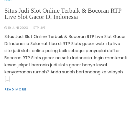
Situs Judi Slot Online Terbaik & Bocoran RTP
Live Slot Gacor Di Indonesia
19 JUNI 2023
RTP LIVE
Situs Judi Slot Online Terbaik & Bocoran RTP Live Slot Gacor
Di Indonesia Selamat tiba di RTP Slots gacor web rtp live
site judi slots online paling baik sebagai penyuplai daftar
Bocoran RTP Slots gacor no satu Indonesia. Ingin menikmati
kesan jekpot bermain judi slots gacor hanya lewat
kenyamanan rumah? Anda sudah bertandang ke wilayah
[…]
READ MORE