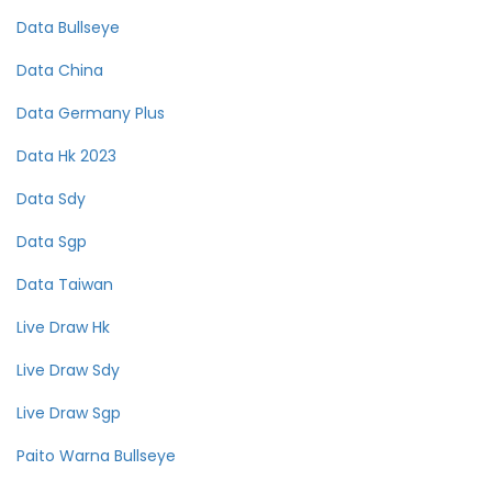
Data Bullseye
Data China
Data Germany Plus
Data Hk 2023
Data Sdy
Data Sgp
Data Taiwan
Live Draw Hk
Live Draw Sdy
Live Draw Sgp
Paito Warna Bullseye