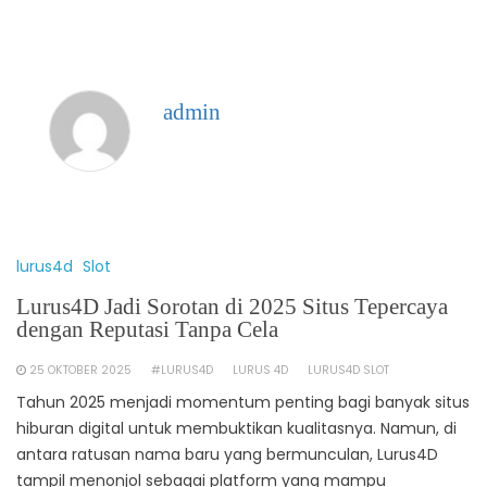
admin
lurus4d
Slot
Lurus4D Jadi Sorotan di 2025 Situs Tepercaya
dengan Reputasi Tanpa Cela
25 OKTOBER 2025
#LURUS4D
LURUS 4D
LURUS4D SLOT
Tahun 2025 menjadi momentum penting bagi banyak situs
hiburan digital untuk membuktikan kualitasnya. Namun, di
antara ratusan nama baru yang bermunculan, Lurus4D
tampil menonjol sebagai platform yang mampu