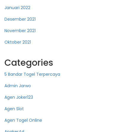
Januari 2022
Desember 2021
November 2021
Oktober 2021
Categories
5 Bandar Togel Terpercaya
Admin Jarwo
Agen Joker123
Agen Slot
Agen Togel Online
Angker4d