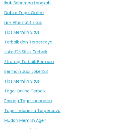
Ikuti Beberapa Langkah
Daftar Togel Online
Link Alternatif situs
Tips Memilih Situs
Terbaik dan Terpercaya
Joker123 Situs Terbaik
Strategi Terbaik Bermain
Bermain Judi Joker123
Tips Memilih Situs
Togel Online Terbaik
Pasang Togel Indonesia
Togel Indonesia Terpercaya
Mudah Memilih Agen