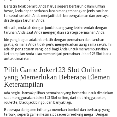
Berlatih tidak berarti Anda harus segera bertaruh dalam jumlah
besar, Anda dapat perlahan-lahan mengembangkan jenis taruhan
tersebut setelah Anda menjadi lebih berpengalaman dan percaya
diri dengan taruhan Anda.
Alih-alih, mulailah dengan jumlah uang yang lebih rendah dengan
taruhan Anda saat Anda mengerjakan strategi permainan Anda.
Ide yang bagus adalah berlatih dengan permainan dan taruhan
gratis, di mana Anda tidak perlu mengeluarkan uang sama sekali. Ini
adalah pengaturan yang ideal bagi Anda untuk menyempurnakan
keterampilan Anda atau mempelajari permainan Joker123 Slot baru
untuk dimainkan.
Pilih Game Joker123 Slot Online
yang Memerlukan Beberapa Elemen
Keterampilan
Ada begitu banyak pilihan permainan yang berbeda untuk dimainkan
saat menggunakan Joker123 Slot online, dari slot hingga poker,
roulette, black jack bingo, dan banyak lagi.
Beberapa dari game ini hanya menekan tombol dan berharap yang
terbaik, seperti game mesin slot seperti reel king mega . Dengan