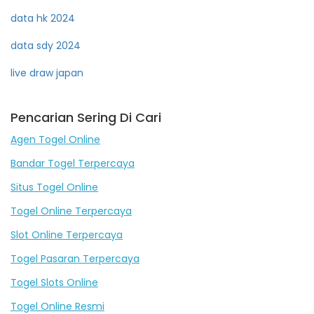
data hk 2024
data sdy 2024
live draw japan
Pencarian Sering Di Cari
Agen Togel Online
Bandar Togel Terpercaya
Situs Togel Online
Togel Online Terpercaya
Slot Online Terpercaya
Togel Pasaran Terpercaya
Togel Slots Online
Togel Online Resmi