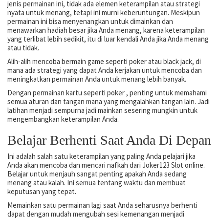
jenis permainan ini, tidak ada elemen keterampilan atau strategi
nyata untuk menang, tetapi ini murni keberuntungan. Meskipun
permainan ini bisa menyenangkan untuk dimainkan dan
menawarkan hadiah besar jika Anda menang, karena keterampilan
yang terlibat lebih sedikit, itu di luar kendali Anda jika Anda menang
atau tidak.
Alih-alih mencoba bermain game seperti poker atau black jack, di
mana ada strategi yang dapat Anda kerjakan untuk mencoba dan
meningkatkan permainan Anda untuk menang lebih banyak.
Dengan permainan kartu seperti poker , penting untuk memahami
semua aturan dan tangan mana yang mengalahkan tangan lain. Jadi
latihan menjadi sempurna jadi mainkan sesering mungkin untuk
mengembangkan keterampilan Anda.
Belajar Berhenti Saat Anda Di Depan
Ini adalah salah satu keterampilan yang paling Anda pelajari jika
Anda akan mencoba dan mencari nafkah dari Joker123 Slot online.
Belajar untuk menjauh sangat penting apakah Anda sedang
menang atau kalah. Ini semua tentang waktu dan membuat
keputusan yang tepat.
Memainkan satu permainan lagi saat Anda seharusnya berhenti
dapat dengan mudah mengubah sesi kemenangan menjadi