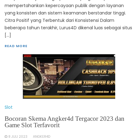
mempertahankan kepercayaan publik dengan layanan
yang konsisten dan sistem keamanan berstandar tinggi.
Citra Positif yang Terbentuk dari Konsistensi Dalam
beberapa tahun terakhir, Lurus4D dikenal luas sebagai situs
[…]
READ MORE
Slot
Bocoran Skema Angker4d Tergacor 2023 dan
Game Slot Terfavorit
8 JULI 2023
ANGKER4D