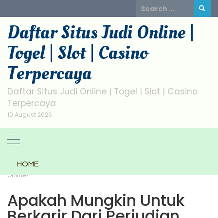
Skip
Search
to
for:
Daftar Situs Judi Online |
content
Togel | Slot | Casino
Terpercaya
Daftar Situs Judi Online | Togel | Slot | Casino
Terpercaya
10 August 2026
HOME
Home
Slot
Apakah Mungkin Untuk Berkarir Dari Perjudian Dengan Joker123 Slot
Online?
Apakah Mungkin Untuk
Berkarir Dari Perjudian