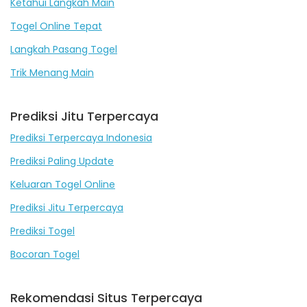
Ketahui Langkah Main
Togel Online Tepat
Langkah Pasang Togel
Trik Menang Main
Prediksi Jitu Terpercaya
Prediksi Terpercaya Indonesia
Prediksi Paling Update
Keluaran Togel Online
Prediksi Jitu Terpercaya
Prediksi Togel
Bocoran Togel
Rekomendasi Situs Terpercaya