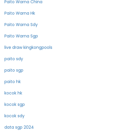
Paito Warna China
Paito Warna Hk
Paito Warna Sdy
Paito Warna Sgp
live draw kingkongpools
paito sdy
paito sgp
paito hk
kocok hk
kocok sgp
kocok sdy
data sgp 2024