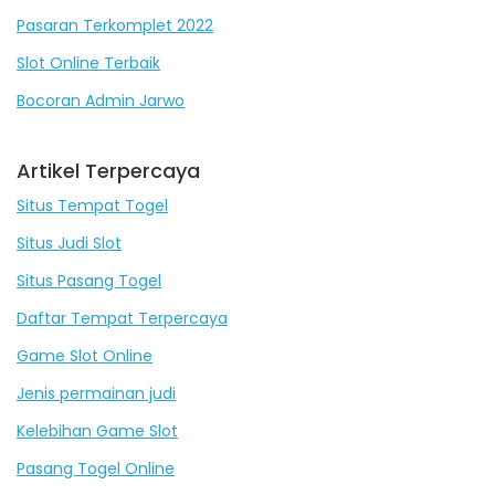
Pasaran Terkomplet 2022
Slot Online Terbaik
Bocoran Admin Jarwo
Artikel Terpercaya
Situs Tempat Togel
Situs Judi Slot
Situs Pasang Togel
Daftar Tempat Terpercaya
Game Slot Online
Jenis permainan judi
Kelebihan Game Slot
Pasang Togel Online