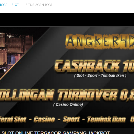
 TOGEL
SLOT
SITUS AGEN TOGEL