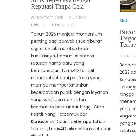
Reputasi Tanpa Cela
25 OKTOBER 2025
#LURUS4D
Slot
LURUS 4D
LURUS4D SLOT
Bocor
Tahun 2025 menjadi momentum
Terga
penting bagi banyak situs hiburan
Terfav
digital untuk membuktikan
kualitasnya. Namun, di antara
8 JULI 
ratusan nama baru yang
Bocora
bermunculan, Lurus4D tampil
2023 da
menonjol sebagai platform yang
Sehabis
mampu mempertahankan
keungg
kepercayaan publik dengan layanan
hingga 
yang konsisten dan sistem
menemu
keamanan berstandar tinggi. Citra
yang ti
Positif yang Terbentuk dari
Angker4
Konsistensi Dalam beberapa tahun
yang te
terakhir, Lurus4D dikenal luas sebagai
salah s
situs […]