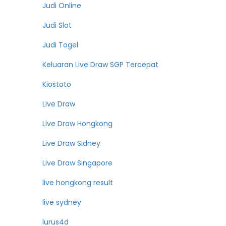
Judi Online
Judi Slot
Judi Togel
Keluaran Live Draw SGP Tercepat
Kiostoto
Live Draw
Live Draw Hongkong
Live Draw Sidney
Live Draw Singapore
live hongkong result
live sydney
lurus4d