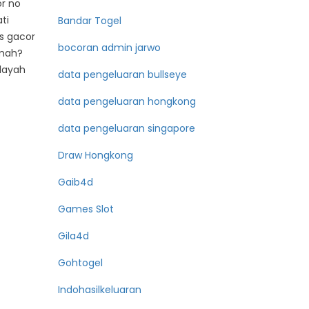
or no
ti
Bandar Togel
ts gacor
bocoran admin jarwo
mah?
layah
data pengeluaran bullseye
data pengeluaran hongkong
data pengeluaran singapore
Draw Hongkong
Gaib4d
Games Slot
Gila4d
Gohtogel
Indohasilkeluaran