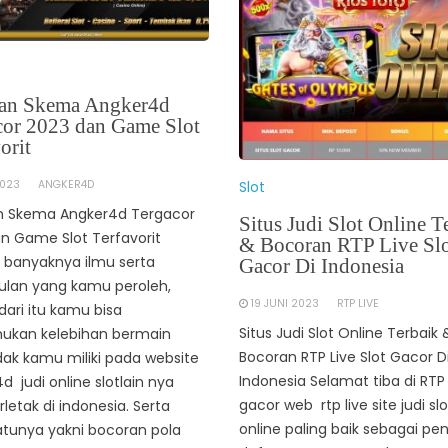
an Skema Angker4d
cor 2023 dan Game Slot
orit
Slot
2023
ANGKER4D
n Skema Angker4d Tergacor
Situs Judi Slot Online T
n Game Slot Terfavorit
& Bocoran RTP Live Sl
 banyaknya ilmu serta
Gacor Di Indonesia
ulan yang kamu peroleh,
19 JUNI 2023
RTP LIVE
dari itu kamu bisa
Situs Judi Slot Online Terbaik 
kan kelebihan bermain
Bocoran RTP Live Slot Gacor D
dak kamu miliki pada website
Indonesia Selamat tiba di RTP 
d judi online slotlain nya
gacor web rtp live site judi slo
rletak di indonesia. Serta
online paling baik sebagai pe
atunya yakni bocoran pola