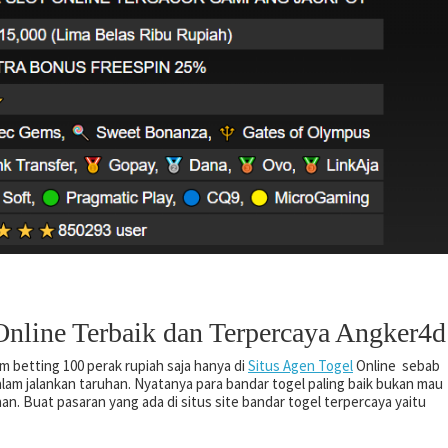
Online Terbaik dan Terpercaya Angker4d
betting 100 perak rupiah saja hanya di
Situs Agen Togel
Online sebab
am jalankan taruhan. Nyatanya para bandar togel paling baik bukan mau
n. Buat pasaran yang ada di situs site bandar togel terpercaya yaitu