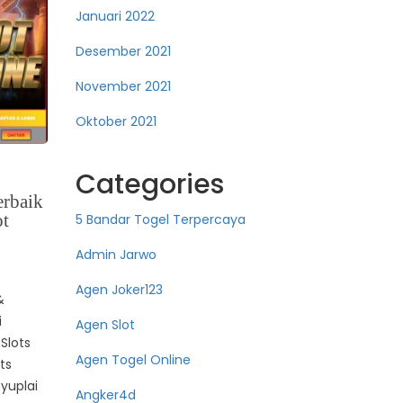
Januari 2022
Desember 2021
November 2021
Oktober 2021
Categories
erbaik
ot
5 Bandar Togel Terpercaya
Admin Jarwo
Agen Joker123
&
i
Agen Slot
Slots
Agen Togel Online
ts
nyuplai
Angker4d