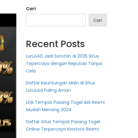
Cari
Cari
Recent Posts
Lurus4D Jadi Sorotan di 2025 Situs
Tepercaya dengan Reputasi Tanpa
Cela
Daftar Keuntungan Main di Situs
Lurus4d Paling Aman
Link Tempat Pasang Togel Asli Resmi
Mudah Menang 2024
Daftar Situs Tempat Pasang Togel
Online Terpercaya Kiostoto Resmi