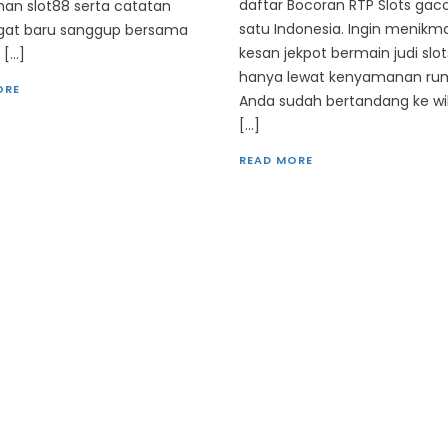
daftar Bocoran RTP Slots gac
an slot88 serta catatan
satu Indonesia. Ingin menikma
ngat baru sanggup bersama
kesan jekpot bermain judi slo
 […]
hanya lewat kenyamanan ru
ORE
Anda sudah bertandang ke wi
[…]
READ MORE