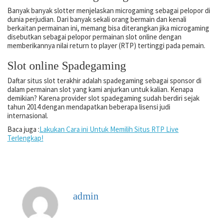
Banyak banyak slotter menjelaskan microgaming sebagai pelopor di
dunia perjudian. Dari banyak sekali orang bermain dan kenali
berkaitan permainan ini, memang bisa diterangkan jika microgaming
disebutkan sebagai pelopor permainan slot online dengan
memberikannya nilai return to player (RTP) tertinggi pada pemain.
Slot online Spadegaming
Daftar situs slot terakhir adalah spadegaming sebagai sponsor di
dalam permainan slot yang kami anjurkan untuk kalian. Kenapa
demikian? Karena provider slot spadegaming sudah berdiri sejak
tahun 2014 dengan mendapatkan beberapa lisensi judi
internasional.
Baca juga :
Lakukan Cara ini Untuk Memilih Situs RTP Live
Terlengkap!
admin