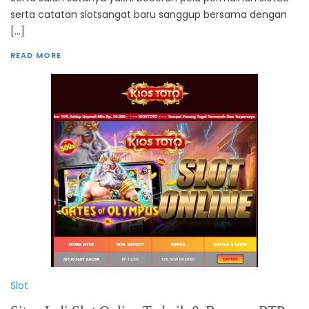
serta catatan slotsangat baru sanggup bersama dengan
[…]
READ MORE
Slot