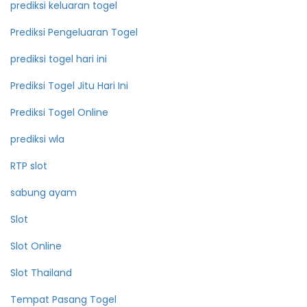
prediksi keluaran togel
Prediksi Pengeluaran Togel
prediksi togel hari ini
Prediksi Togel Jitu Hari Ini
Prediksi Togel Online
prediksi wla
RTP slot
sabung ayam
Slot
Slot Online
Slot Thailand
Tempat Pasang Togel