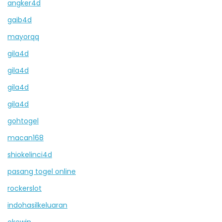
angker4d
gaib4d
mayorqq
gila4d
gila4d
gila4d
gila4d
gohtogel
macan168
shiokelinci4d
pasang togel online
rockerslot
indohasilkeluaran
okewin