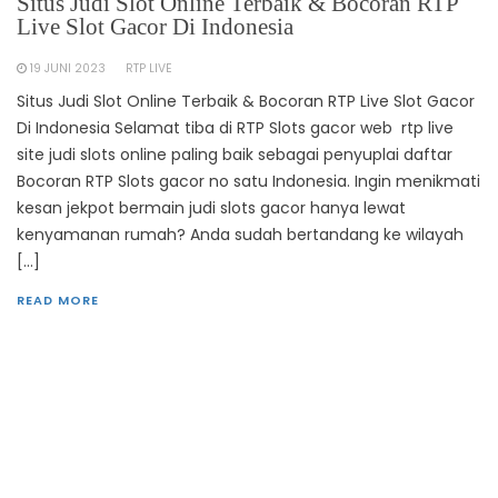
Situs Judi Slot Online Terbaik & Bocoran RTP
Live Slot Gacor Di Indonesia
19 JUNI 2023
RTP LIVE
Situs Judi Slot Online Terbaik & Bocoran RTP Live Slot Gacor
Di Indonesia Selamat tiba di RTP Slots gacor web rtp live
site judi slots online paling baik sebagai penyuplai daftar
Bocoran RTP Slots gacor no satu Indonesia. Ingin menikmati
kesan jekpot bermain judi slots gacor hanya lewat
kenyamanan rumah? Anda sudah bertandang ke wilayah
[…]
READ MORE