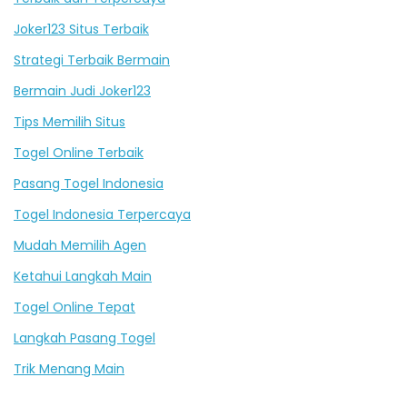
Joker123 Situs Terbaik
Strategi Terbaik Bermain
Bermain Judi Joker123
Tips Memilih Situs
Togel Online Terbaik
Pasang Togel Indonesia
Togel Indonesia Terpercaya
Mudah Memilih Agen
Ketahui Langkah Main
Togel Online Tepat
Langkah Pasang Togel
Trik Menang Main