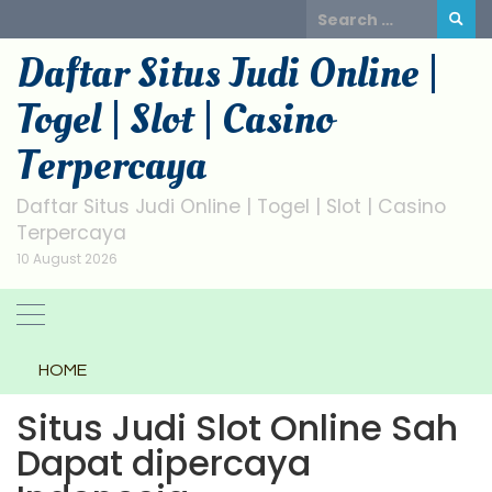
Skip
Search
to
for:
Daftar Situs Judi Online |
content
Togel | Slot | Casino
Terpercaya
Daftar Situs Judi Online | Togel | Slot | Casino
Terpercaya
10 August 2026
HOME
Home
Slot
Situs Judi Slot Online Sah Dapat dipercaya Indonesia
Situs Judi Slot Online Sah
Dapat dipercaya