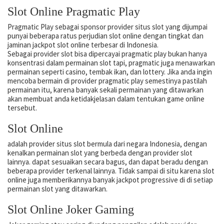
Slot Online Pragmatic Play
Pragmatic Play sebagai sponsor provider situs slot yang dijumpai
punyai beberapa ratus perjudian slot online dengan tingkat dan
jaminan jackpot slot online terbesar di Indonesia.
Sebagai provider slot bisa dipercayai pragmatic play bukan hanya
konsentrasi dalam permainan slot tapi, pragmatic juga menawarkan
permainan seperti casino, tembak ikan, dan lottery. Jika anda ingin
mencoba bermain di provider pragmatic play semestinya pastilah
permainan itu, karena banyak sekali permainan yang ditawarkan
akan membuat anda ketidakjelasan dalam tentukan game online
tersebut.
Slot Online
adalah provider situs slot bermula dari negara Indonesia, dengan
kenalkan permainan slot yang berbeda dengan provider slot
lainnya. dapat sesuaikan secara bagus, dan dapat beradu dengan
beberapa provider terkenal lainnya. Tidak sampai di situ karena slot
online juga memberikannya banyak jackpot progressive di di setiap
permainan slot yang ditawarkan.
Slot Online Joker Gaming