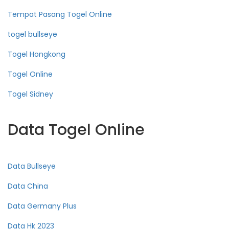
Tempat Pasang Togel Online
togel bullseye
Togel Hongkong
Togel Online
Togel Sidney
Data Togel Online
Data Bullseye
Data China
Data Germany Plus
Data Hk 2023