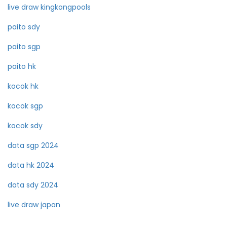
live draw kingkongpools
paito sdy
paito sgp
paito hk
kocok hk
kocok sgp
kocok sdy
data sgp 2024
data hk 2024
data sdy 2024
live draw japan