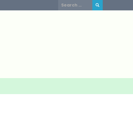
Search
for: