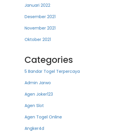
Januari 2022
Desember 2021
November 2021
Oktober 2021
Categories
5 Bandar Togel Terpercaya
Admin Jarwo
Agen Joker123
Agen Slot
Agen Togel Online
Angker4d