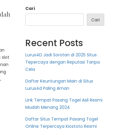
Cari
udah
Cari
Recent Posts
an
Lurus4D Jadi Sorotan di 2025 Situs
 slot
Tepercaya dengan Reputasi Tanpa
inan
Cela
ang
,
Daftar Keuntungan Main di Situs
Lurus4d Paling Aman
Link Tempat Pasang Togel Asli Resmi
Mudah Menang 2024
Daftar Situs Tempat Pasang Togel
Online Terpercaya Kiostoto Resmi