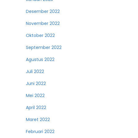
Desember 2022
November 2022
Oktober 2022
September 2022
Agustus 2022
Juli 2022
Juni 2022
Mei 2022
April 2022
Maret 2022
Februari 2022