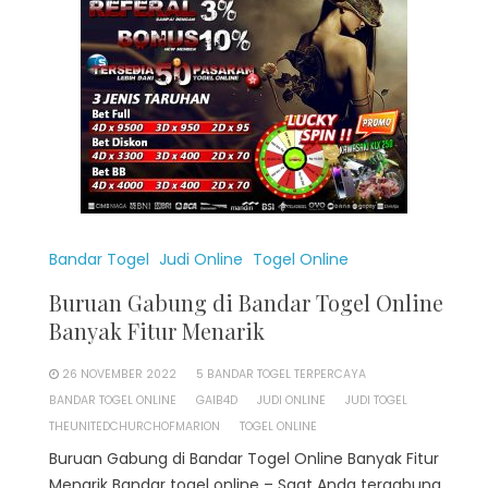
Bandar Togel
Judi Online
Togel Online
Buruan Gabung di Bandar Togel Online
Banyak Fitur Menarik
26 NOVEMBER 2022
5 BANDAR TOGEL TERPERCAYA
BANDAR TOGEL ONLINE
GAIB4D
JUDI ONLINE
JUDI TOGEL
THEUNITEDCHURCHOFMARION
TOGEL ONLINE
Buruan Gabung di Bandar Togel Online Banyak Fitur
Menarik Bandar togel online – Saat Anda tergabung