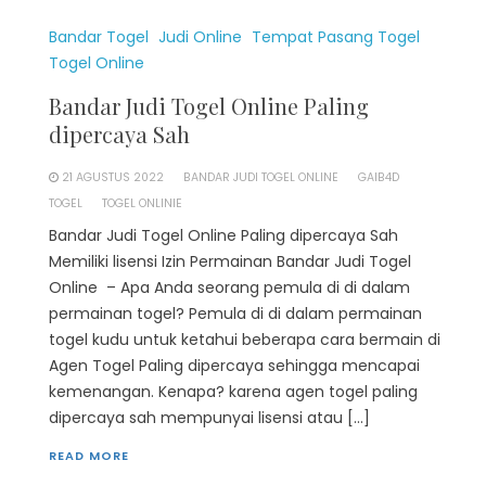
Bandar Togel
Judi Online
Tempat Pasang Togel
Togel Online
Bandar Judi Togel Online Paling
dipercaya Sah
21 AGUSTUS 2022
BANDAR JUDI TOGEL ONLINE
GAIB4D
TOGEL
TOGEL ONLINIE
Bandar Judi Togel Online Paling dipercaya Sah
Memiliki lisensi Izin Permainan Bandar Judi Togel
Online – Apa Anda seorang pemula di di dalam
permainan togel? Pemula di di dalam permainan
togel kudu untuk ketahui beberapa cara bermain di
Agen Togel Paling dipercaya sehingga mencapai
kemenangan. Kenapa? karena agen togel paling
dipercaya sah mempunyai lisensi atau […]
READ MORE