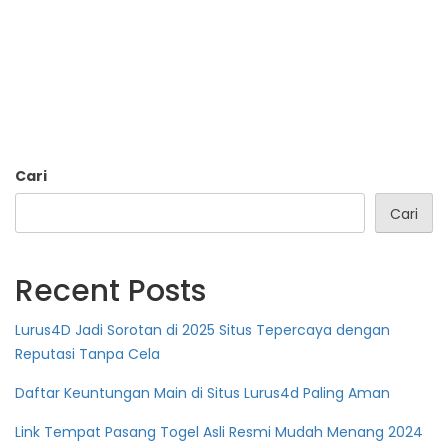
Cari
Cari
Recent Posts
Lurus4D Jadi Sorotan di 2025 Situs Tepercaya dengan
Reputasi Tanpa Cela
Daftar Keuntungan Main di Situs Lurus4d Paling Aman
Link Tempat Pasang Togel Asli Resmi Mudah Menang 2024