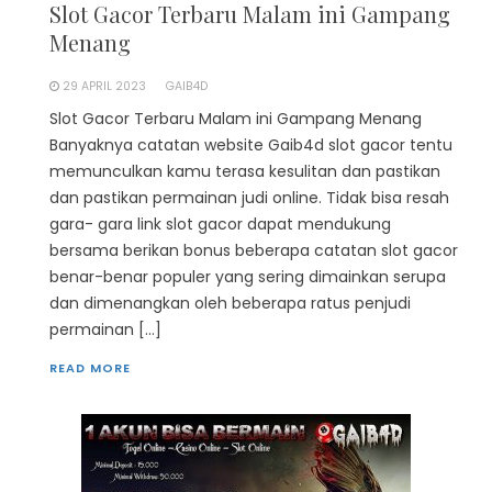
Slot Gacor Terbaru Malam ini Gampang
Menang
29 APRIL 2023
GAIB4D
Slot Gacor Terbaru Malam ini Gampang Menang
Banyaknya catatan website Gaib4d slot gacor tentu
memunculkan kamu terasa kesulitan dan pastikan
dan pastikan permainan judi online. Tidak bisa resah
gara- gara link slot gacor dapat mendukung
bersama berikan bonus beberapa catatan slot gacor
benar-benar populer yang sering dimainkan serupa
dan dimenangkan oleh beberapa ratus penjudi
permainan […]
READ MORE