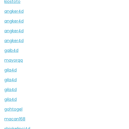
kiostoto
angker4d
angker4d
angker4d
angker4d
gaib4d
mayorqq
gila4d
gila4d
gila4d
gila4d
gohtogel
macan168
shiokelinci4d