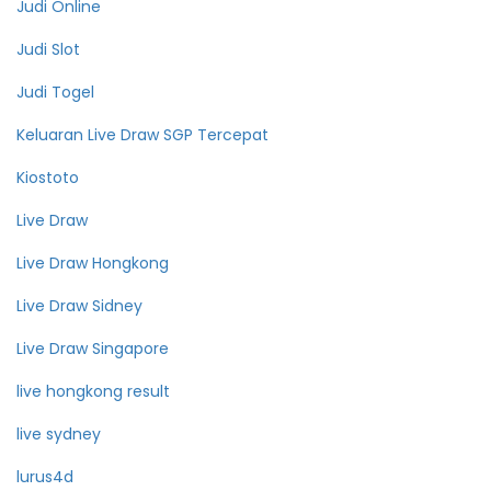
Judi Online
Judi Slot
Judi Togel
Keluaran Live Draw SGP Tercepat
Kiostoto
Live Draw
Live Draw Hongkong
Live Draw Sidney
Live Draw Singapore
live hongkong result
live sydney
lurus4d