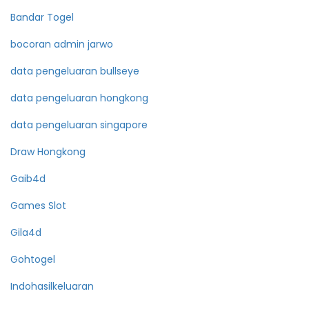
Bandar Togel
bocoran admin jarwo
data pengeluaran bullseye
data pengeluaran hongkong
data pengeluaran singapore
Draw Hongkong
Gaib4d
Games Slot
Gila4d
Gohtogel
Indohasilkeluaran