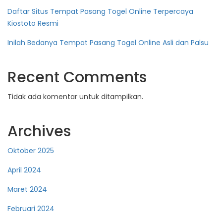
Daftar Situs Tempat Pasang Togel Online Terpercaya
Kiostoto Resmi
Inilah Bedanya Tempat Pasang Togel Online Asli dan Palsu
Recent Comments
Tidak ada komentar untuk ditampilkan.
Archives
Oktober 2025
April 2024
Maret 2024
Februari 2024