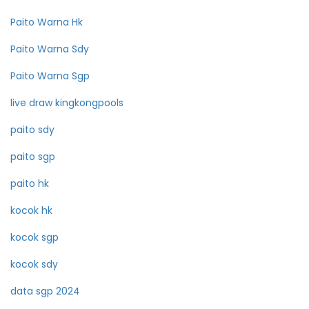
Paito Warna Hk
Paito Warna Sdy
Paito Warna Sgp
live draw kingkongpools
paito sdy
paito sgp
paito hk
kocok hk
kocok sgp
kocok sdy
data sgp 2024