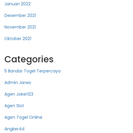
Januari 2022
Desember 2021
November 2021
Oktober 2021
Categories
5 Bandar Togel Terpercaya
Admin Jarwo
Agen Joker123
Agen Slot
Agen Togel Online
Angker4d