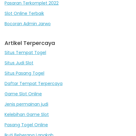
Pasaran Terkomplet 2022
Slot Online Terbaik
Bocoran Admin Jarwo
Artikel Terpercaya
Situs Tempat Togel
Situs Judi Slot
Situs Pasang Togel
Daftar Tempat Terpercaya
Game Slot Online
Jenis permainan judi
Kelebihan Game Slot
Pasang Togel Online
Ikuti Beberapa Langkah