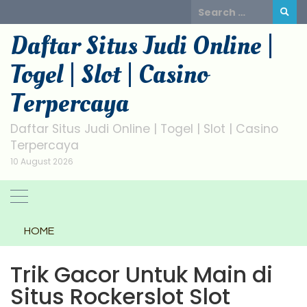
Skip
Search
to
for:
Daftar Situs Judi Online |
content
Togel | Slot | Casino
Terpercaya
Daftar Situs Judi Online | Togel | Slot | Casino
Terpercaya
10 August 2026
HOME
Home
Games Slot
Trik Gacor Untuk Main di Situs Rockerslot Slot Online Terbaik
Trik Gacor Untuk Main di
Situs Rockerslot Slot