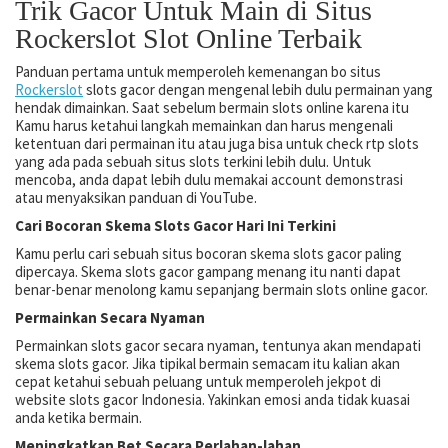
Trik Gacor Untuk Main di Situs
Rockerslot Slot Online Terbaik
Panduan pertama untuk memperoleh kemenangan bo situs
Rockerslot
slots gacor dengan mengenal lebih dulu permainan yang
hendak dimainkan. Saat sebelum bermain slots online karena itu
Kamu harus ketahui langkah memainkan dan harus mengenali
ketentuan dari permainan itu atau juga bisa untuk check rtp slots
yang ada pada sebuah situs slots terkini lebih dulu. Untuk
mencoba, anda dapat lebih dulu memakai account demonstrasi
atau menyaksikan panduan di YouTube.
Cari Bocoran Skema Slots Gacor Hari Ini Terkini
Kamu perlu cari sebuah situs bocoran skema slots gacor paling
dipercaya. Skema slots gacor gampang menang itu nanti dapat
benar-benar menolong kamu sepanjang bermain slots online gacor.
Permainkan Secara Nyaman
Permainkan slots gacor secara nyaman, tentunya akan mendapati
skema slots gacor. Jika tipikal bermain semacam itu kalian akan
cepat ketahui sebuah peluang untuk memperoleh jekpot di
website slots gacor Indonesia. Yakinkan emosi anda tidak kuasai
anda ketika bermain.
Meningkatkan Bet Secara Perlahan-lahan