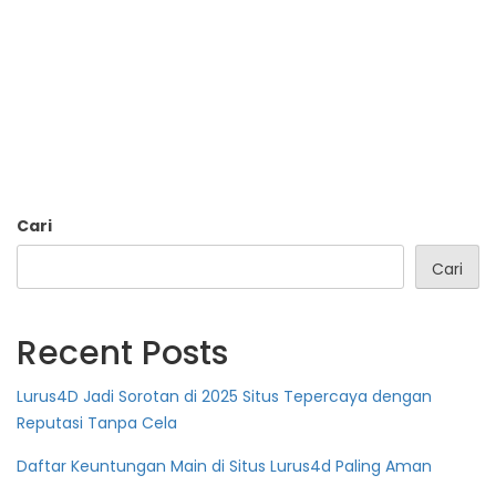
Cari
Cari
Recent Posts
Lurus4D Jadi Sorotan di 2025 Situs Tepercaya dengan
Reputasi Tanpa Cela
Daftar Keuntungan Main di Situs Lurus4d Paling Aman