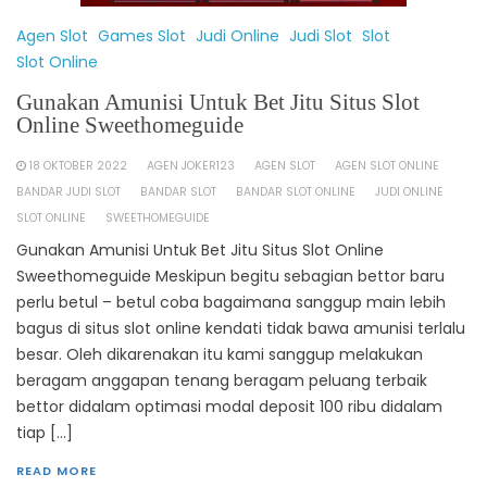
Agen Slot
Games Slot
Judi Online
Judi Slot
Slot
Slot Online
Gunakan Amunisi Untuk Bet Jitu Situs Slot
Online Sweethomeguide
18 OKTOBER 2022
AGEN JOKER123
AGEN SLOT
AGEN SLOT ONLINE
BANDAR JUDI SLOT
BANDAR SLOT
BANDAR SLOT ONLINE
JUDI ONLINE
SLOT ONLINE
SWEETHOMEGUIDE
Gunakan Amunisi Untuk Bet Jitu Situs Slot Online
Sweethomeguide Meskipun begitu sebagian bettor baru
perlu betul – betul coba bagaimana sanggup main lebih
bagus di situs slot online kendati tidak bawa amunisi terlalu
besar. Oleh dikarenakan itu kami sanggup melakukan
beragam anggapan tenang beragam peluang terbaik
bettor didalam optimasi modal deposit 100 ribu didalam
tiap […]
READ MORE