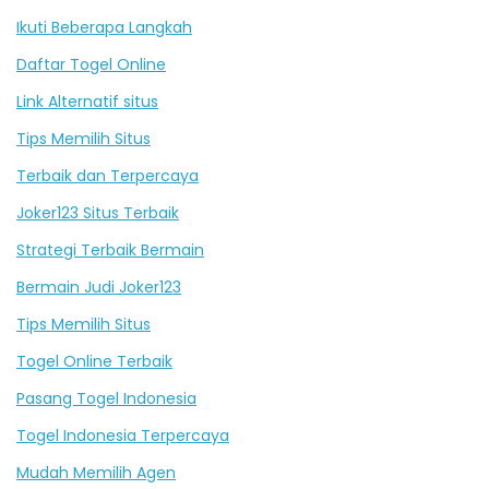
Ikuti Beberapa Langkah
Daftar Togel Online
Link Alternatif situs
Tips Memilih Situs
Terbaik dan Terpercaya
Joker123 Situs Terbaik
Strategi Terbaik Bermain
Bermain Judi Joker123
Tips Memilih Situs
Togel Online Terbaik
Pasang Togel Indonesia
Togel Indonesia Terpercaya
Mudah Memilih Agen