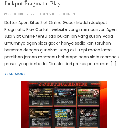
Jackpot Pragmatic Play
22 OKTOBER 2022
AGEN SITUS SLOT ONLINE
Daftar Agen Situs Slot Online Gacor Mudah Jackpot
Pragmatic Play Carilah website yang mempunyai Agen
Judi Slot Online tentu saja bukan lah yang susah. Pada
umumnya agen slots gacor hanya sedia kan taruhan
bersama dengan gunakan uang asli. Tapi makin lama
peralihan jaman memacu beberapa agen slots memacu
proses yang berbeda. Dimulai dari proses permainan […]
READ MORE