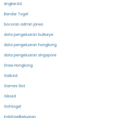
Angker4d
Bandar Togel
bocoran admin jarwo
data pengeluaran bullseye
data pengeluaran hongkong
data pengeluaran singapore
Draw Hongkong
Gaib4d
Games Slot
Gila4d
Gohtogel
Indohasilkeluaran