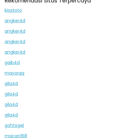
Rekomendasi Situs Terpercaya
kiostoto
angker4d
angker4d
angker4d
angker4d
gaib4d
mayorqq
gila4d
gila4d
gila4d
gila4d
gohtogel
macan168