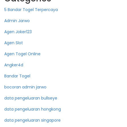
5 Bandar Togel Terpercaya
Admin Jarwo
Agen Joker123
Agen Slot
Agen Togel Online
Angker4d
Bandar Togel
bocoran admin jarwo
data pengeluaran bullseye
data pengeluaran hongkong
data pengeluaran singapore