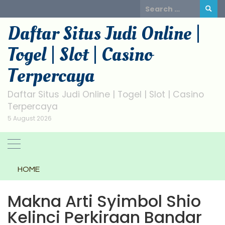
Skip
Search
to
for:
Daftar Situs Judi Online |
content
Togel | Slot | Casino
Terpercaya
Daftar Situs Judi Online | Togel | Slot | Casino
Terpercaya
5 August 2026
HOME
Home
Bandar Togel
Makna Arti Syimbol Shio Kelinci Perkiraan Bandar Togel
Makna Arti Syimbol Shio
Kelinci Perkiraan Bandar