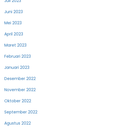
Juli 2023
Juni 2023
Mei 2023
April 2023
Maret 2023
Februari 2023
Januari 2023
Desember 2022
November 2022
Oktober 2022
September 2022
Agustus 2022