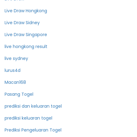
Live Draw Hongkong
Live Draw Sidney
Live Draw Singapore
live hongkong result
live sydney
lurus4d
Macan168
Pasang Togel
prediksi dan keluaran togel
prediksi keluaran togel
Prediksi Pengeluaran Togel