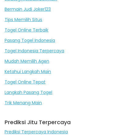
Bermain Judi Joker123
Tips Memilih Situs
Togel Online Terbaik
Pasang Togel Indonesia
Togel Indonesia Terpercaya
Mudah Memilih Agen
Ketahui Langkah Main
Togel Online Tepat
Langkah Pasang Togel
Trik Menang Main
Prediksi Jitu Terpercaya
Prediksi Terpercaya Indonesia