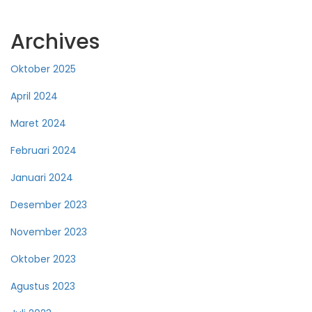
Archives
Oktober 2025
April 2024
Maret 2024
Februari 2024
Januari 2024
Desember 2023
November 2023
Oktober 2023
Agustus 2023