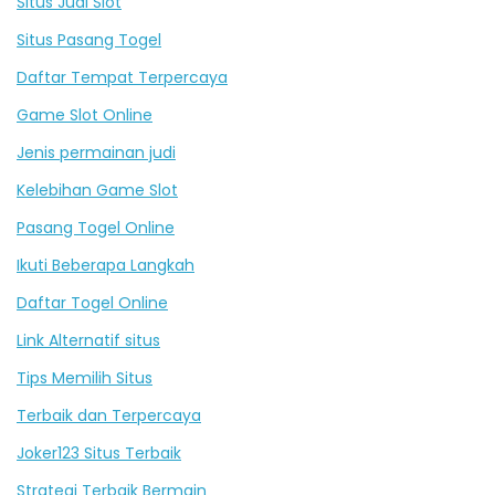
Situs Judi Slot
Situs Pasang Togel
Daftar Tempat Terpercaya
Game Slot Online
Jenis permainan judi
Kelebihan Game Slot
Pasang Togel Online
Ikuti Beberapa Langkah
Daftar Togel Online
Link Alternatif situs
Tips Memilih Situs
Terbaik dan Terpercaya
Joker123 Situs Terbaik
Strategi Terbaik Bermain