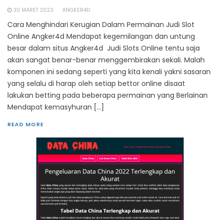
30 MARET 2023
ANGKER4D
Cara Menghindari Kerugian Dalam Permainan Judi Slot
Online Angker4d Mendapat kegemilangan dan untung
besar dalam situs Angker4d Judi Slots Online tentu saja
akan sangat benar-benar menggembirakan sekali. Malah
komponen ini sedang seperti yang kita kenali yakni sasaran
yang selalu di harap oleh setiap bettor online disaat
lakukan betting pada beberapa permainan yang Berlainan
Mendapat kemasyhuran […]
READ MORE